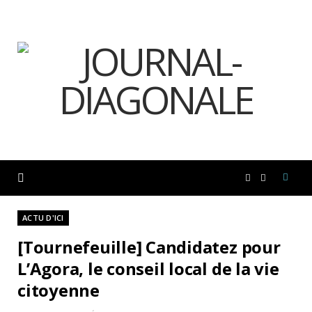
F
I
a
n
ACTU D'ICI
[Tournefeuille] Candidatez pour
c
s
L’Agora, le conseil local de la vie
citoyenne
e
t