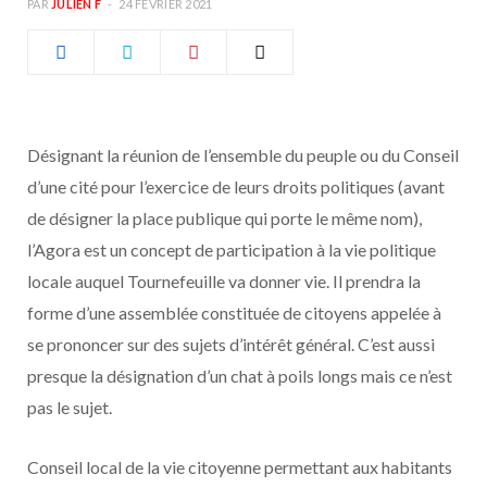
PAR
JULIEN F
24 FÉVRIER 2021
b
a
o
g
o
r
Désignant la réunion de l’ensemble du peuple ou du Conseil
k
a
d’une cité pour l’exercice de leurs droits politiques (avant
de désigner la place publique qui porte le même nom),
m
l’Agora est un concept de participation à la vie politique
locale auquel Tournefeuille va donner vie. Il prendra la
forme d’une assemblée constituée de citoyens appelée à
se prononcer sur des sujets d’intérêt général. C’est aussi
presque la désignation d’un chat à poils longs mais ce n’est
pas le sujet.
Conseil local de la vie citoyenne permettant aux habitants