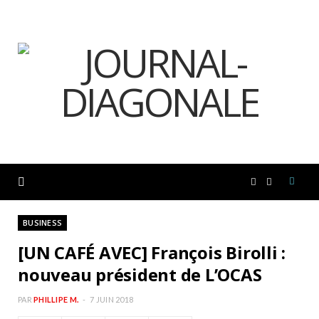
F
I
a
n
BUSINESS
[UN CAFÉ AVEC] François Birolli :
c
s
nouveau président de L’OCAS
e
t
PAR
PHILLIPE M.
7 JUIN 2018