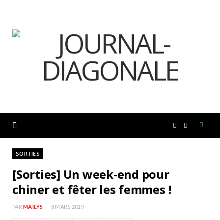
F
I
a
n
SORTIES
[Sorties] Un week-end pour
c
s
chiner et fêter les femmes !
e
t
PAR
MAÏLYS
8 MARS 2019