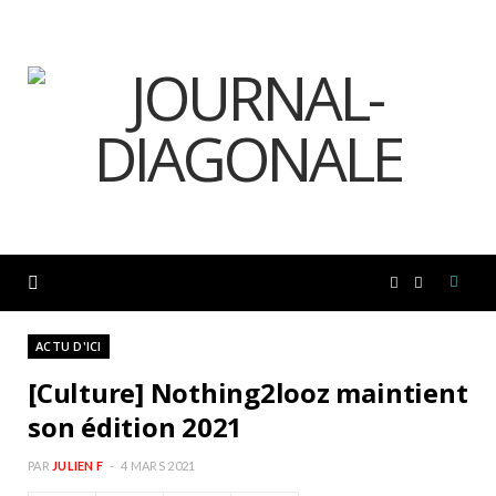
F
I
a
n
ACTU D'ICI
[Culture] Nothing2looz maintient
c
s
son édition 2021
e
t
PAR
JULIEN F
4 MARS 2021