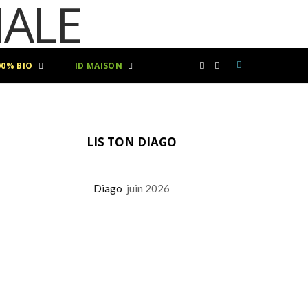
00% BIO
ID MAISON
F
I
a
n
c
s
LIS TON DIAGO
e
t
Diago
juin 2026
b
a
o
g
o
r