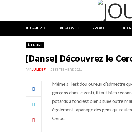
DOSSIER
RESTOS
SPORT
BIEN
À LA UNE
[Danse] Découvrez le Cer
PAR
JULIEN F
21 SEPTEMBRE 2021
Même s’il est douloureux d’admettre que l
garçons dans le vent), il faut bien recon
potards à fond est bien située outre Man
également l’apanage des gens qui roulen
Ceroc.