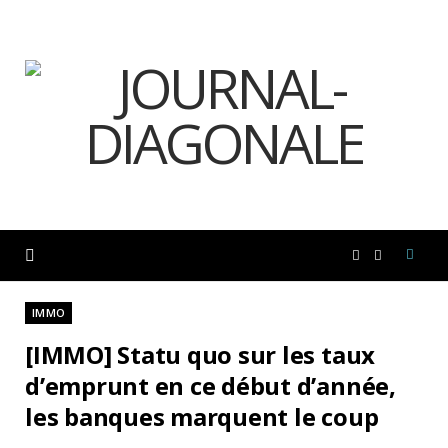
F
I
a
n
IMMO
[IMMO] Statu quo sur les taux
c
s
d’emprunt en ce début d’année,
les banques marquent le coup
e
t