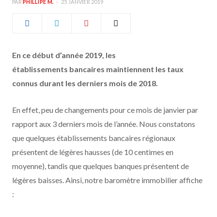
PAR
PHILLIPE M.
25 JANVIER 2019
b
a
o
g
En ce début d’année 2019, les
o
r
établissements bancaires maintiennent les taux
k
a
connus durant les derniers mois de 2018.
m
En e
ff
et, peu de changements pour ce mois de janvier par
rapport aux 3 derniers mois de l’année. Nous constatons
que quelques établissements bancaires régionaux
présentent de légères hausses (de 10 centimes en
moyenne), tandis que quelques banques présentent de
légères baisses. Ainsi, notre baromètre immobilier a
ffi
che
: