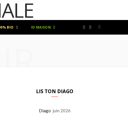
00% BIO
ID MAISON
F
I
IR
a
n
c
s
e
t
b
a
LIS TON DIAGO
o
g
Diago
juin 2026
o
r