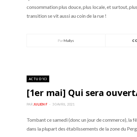
consommation plus douce, plus locale, et surtout, plus 
transition se vit aussi au coin de la rue !
Par
Maïlys
C
ACTU D'ICI
[1er mai] Qui sera ouver
PAR
JULIEN F
30 AVRIL 2021
Tombant ce samedi (donc un jour de commerce), la fête
dans la plupart des établissements de la zone du Perg