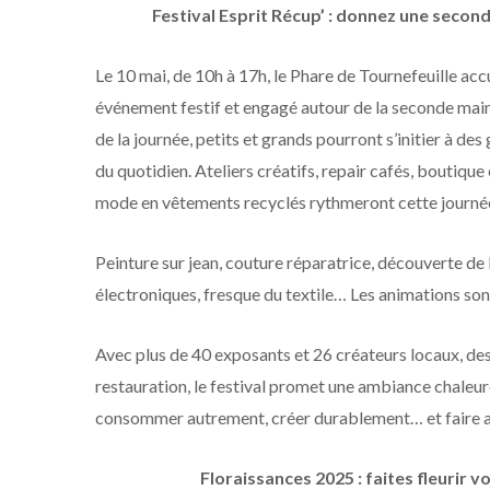
Festival Esprit Récup’ : donnez une seconde
Le 10 mai, de 10h à 17h, le Phare de Tournefeuille accu
événement festif et engagé autour de la seconde main,
de la journée, petits et grands pourront s’initier à de
du quotidien. Ateliers créatifs, repair cafés, boutiq
mode en vêtements recyclés rythmeront cette journée p
Peinture sur jean, couture réparatrice, découverte de
électroniques, fresque du textile… Les animations so
Avec plus de 40 exposants et 26 créateurs locaux, de
restauration, le festival promet une ambiance chaleu
consommer autrement, créer durablement… et faire ava
Floraissances 2025 : faites fleurir vo