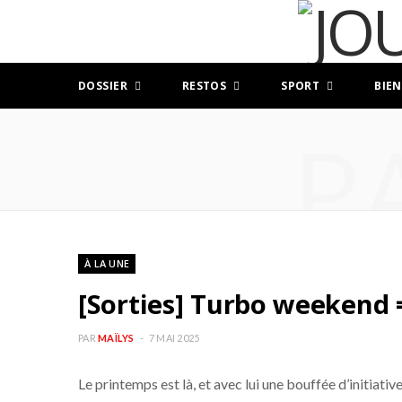
DOSSIER
RESTOS
SPORT
BIEN
P
À LA UNE
[Sorties] Turbo weekend =
PAR
MAÏLYS
7 MAI 2025
Le printemps est là, et avec lui une bouffée d’initiati