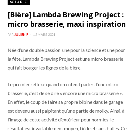
ACTU D'ICI
b
a
[Bière] Lambda Brewing Project :
o
g
micro brasserie, maxi inspiration
o
r
PAR
JULIEN F
12 MARS 2021
Née d’une double passion, une pour la science et une pour
k
a
la fête, Lambda Brewing Project est une micro brasserie
m
qui fait bouger les lignes de la bière.
Le premier réflexe quand on entend parler d’une micro
brasserie, c’est de se dire « encore une micro brasserie ».
En effet, le coup de faire sa propre bibine dans le garage
est devenu aussi palpitant qu’une partie de molky, Ainsi, à
l’image de cette activité d’extérieur pour normies, le
résultat est invariablement moyen, tiède et sans bulles. Ce