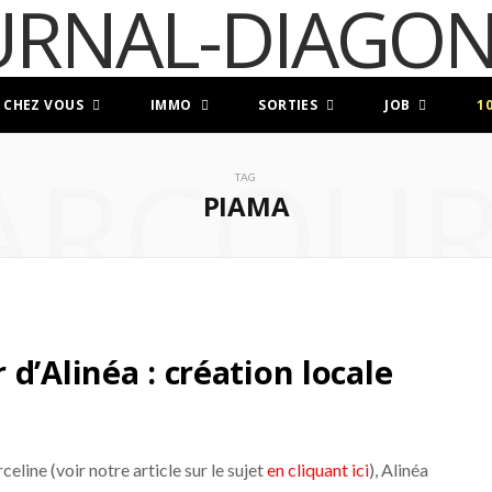
 CHEZ VOUS
IMMO
SORTIES
JOB
1
ARCOUR
TAG
PIAMA
d’Alinéa : création locale
eline (voir notre article sur le sujet
en cliquant ici
), Alinéa