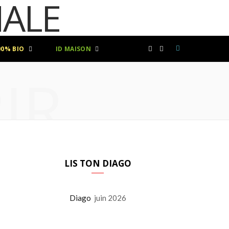
00% BIO
ID MAISON
F
I
IR
a
n
c
s
e
t
b
a
LIS TON DIAGO
o
g
Diago
juin 2026
o
r