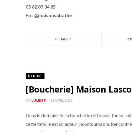
05 62 07 34 85
Fb : @maisonsabathe
Par
Julien F
C
À LA UNE
[Boucherie] Maison Lascour
PAR
JULIEN F
23 AVRIL 2025
Dans le domaine de la boucherie de l’ouest Toulousai
cette famille est un acteur incontournable. Rencontre