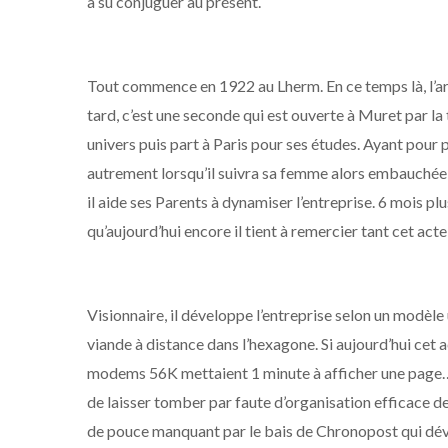
a su conjuguer au présent.
Tout commence en 1922 au Lherm. En ce temps là, l’a
tard, c’est une seconde qui est ouverte à Muret par la
univers puis part à Paris pour ses études. Ayant pour p
autrement lorsqu’il suivra sa femme alors embauchée d
il aide ses Parents à dynamiser l’entreprise. 6 mois plus
qu’aujourd’hui encore il tient à remercier tant cet act
Visionnaire, il développe l’entreprise selon un modèle 
viande à distance dans l’hexagone. Si aujourd’hui cet 
modems 56K mettaient 1 minute à afficher une page…
de laisser tomber par faute d’organisation efficace de 
de pouce manquant par le bais de Chronopost qui dévelo