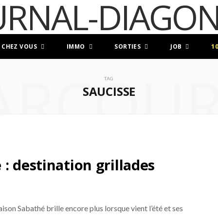
 CHEZ VOUS
IMMO
SORTIES
JOB
1
ARCOUR
TAG
SAUCISSE
: destination grillades
son Sabathé brille encore plus lorsque vient l’été et ses