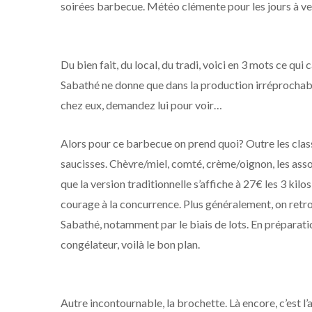
soirées barbecue. Météo clémente pour les jours à veni
Du bien fait, du local, du tradi, voici en 3 mots ce qui
Sabathé ne donne que dans la production irréprochabl
chez eux, demandez lui pour voir…
Alors pour ce barbecue on prend quoi? Outre les classi
saucisses. Chèvre/miel, comté, crème/oignon, les asso
que la version traditionnelle s’affiche à 27€ les 3 kil
courage à la concurrence. Plus généralement, on retro
Sabathé, notamment par le biais de lots. En préparati
congélateur, voilà le bon plan.
Autre incontournable, la brochette. Là encore, c’est