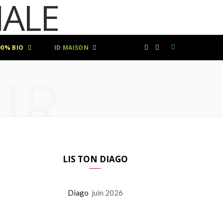
00% BIO
ID MAISON
F
I
IR
a
n
c
s
e
t
b
a
LIS TON DIAGO
o
g
Diago
juin 2026
o
r