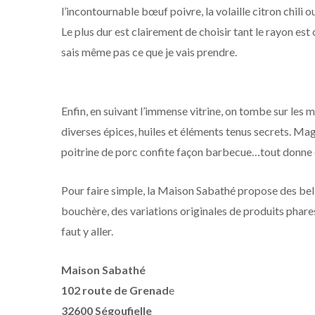
l’incontournable bœuf poivre, la volaille citron chi
Le plus dur est clairement de choisir tant le rayon es
sais même pas ce que je vais prendre.
Enfin, en suivant l’immense vitrine, on tombe sur les
diverses épices, huiles et éléments tenus secrets. Ma
poitrine de porc confite façon barbecue…tout donne 
Pour faire simple, la Maison Sabathé propose des belle
bouchère, des variations originales de produits phares, 
faut y aller.
Maison Sabathé
102 route de Grenad
e
32600 Ségoufielle