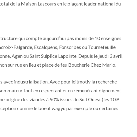
tal de la Maison Lascours en le plaçant leader national du
structure qui compte aujourd’hui pas moins de 10 enseignes
: Lacroix-Falgarde, Escalquens, Fonsorbes ou Tournefeuille
e, Agen ou Saint Sulplice Lapointe. Depuis le jeudi 3 avril,
non sur rue en lieu et place de feu Boucherie Chez Mario.
s avec industrialisation. Avec pour leitmotiv la recherche
nsommateur tout en respectant et en rémunérant dignement
ne origine des viandes à 90% issues du Sud Ouest (les 10%
’exception comme le boeuf wagyu par exemple ou certaines