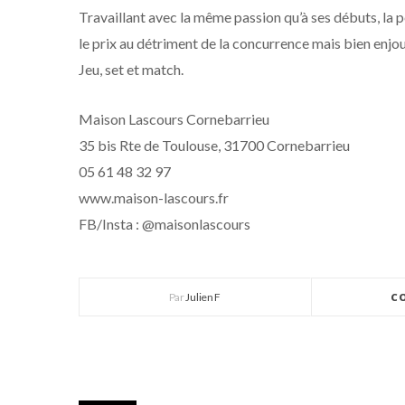
Travaillant avec la même passion qu’à ses débuts, la
le prix au détriment de la concurrence mais bien enjoua
Jeu, set et match.
Maison Lascours Cornebarrieu
35 bis Rte de Toulouse, 31700 Cornebarrieu
05 61 48 32 97
www.maison-lascours.fr
FB/Insta : @maisonlascours
Par
Julien F
C