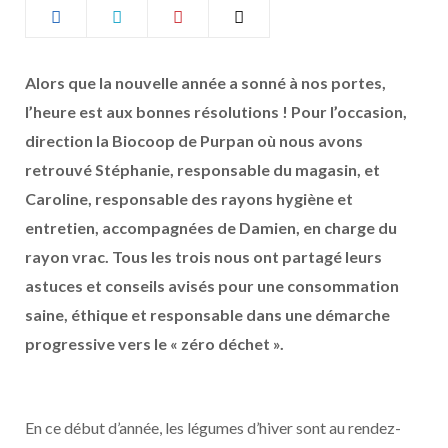
b
a
o
g
Alors que la nouvelle année a sonné à nos portes,
l’heure est aux bonnes résolutions ! Pour l’occasion,
o
r
direction la Biocoop de Purpan où nous avons
k
a
retrouvé Stéphanie, responsable du magasin, et
Caroline, responsable des rayons hygiène et
m
entretien, accompagnées de Damien, en charge du
rayon vrac. Tous les trois nous ont partagé leurs
astuces et conseils avisés pour une consommation
saine, éthique et responsable dans une démarche
progressive vers le « zéro déchet ».
En ce début d’année, les légumes d’hiver sont au rendez-