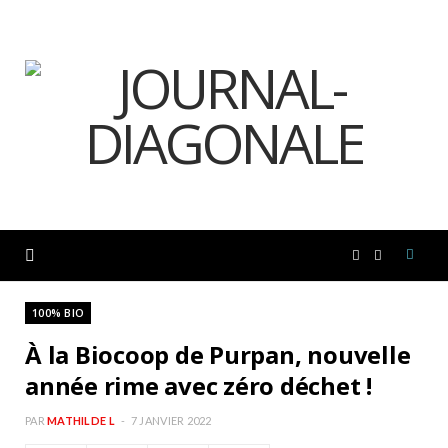
F
I
a
n
100% BIO
À la Biocoop de Purpan, nouvelle
c
s
année rime avec zéro déchet !
e
t
PAR
MATHILDE L
7 JANVIER 2022