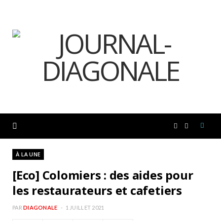
F
I
a
n
À LA UNE
[Eco] Colomiers : des aides pour
c
s
les restaurateurs et cafetiers
e
t
PAR
DIAGONALE
1 JUILLET 2021