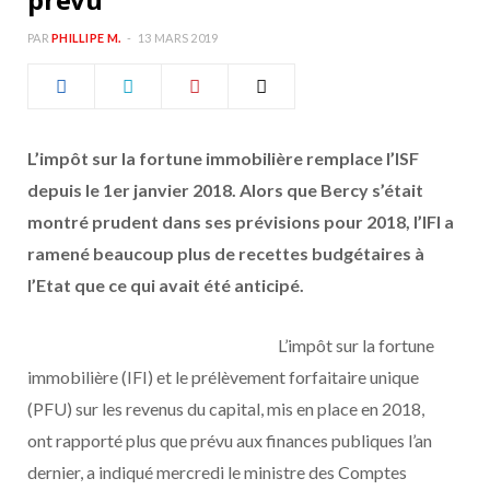
b
a
PAR
PHILLIPE M.
13 MARS 2019
o
g
o
r
L’impôt sur la fortune immobilière remplace l’ISF
k
a
depuis le 1
er
janvier 2018. Alors que Bercy s’était
montré prudent dans ses prévisions pour 2018, l’IFI a
m
ramené beaucoup plus de recettes budgétaires à
l’Etat que ce qui avait été anticipé.
L’impôt sur la fortune
immobilière (IFI) et le prélèvement forfaitaire unique
(PFU) sur les revenus du capital, mis en place en 2018,
ont rapporté plus que prévu aux finances publiques l’an
dernier, a indiqué mercredi le ministre des Comptes