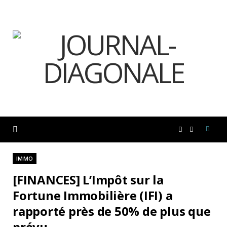
F
I
a
n
IMMO
[FINANCES] L’Impôt sur la
c
s
Fortune Immobilière (IFI) a
rapporté près de 50% de plus que
e
t
prévu