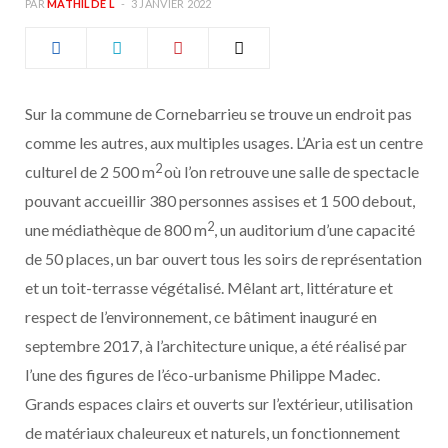
PAR
MATHILDE L
3 JANVIER 2022
b
a
o
g
Sur la commune de Cornebarrieu se trouve un endroit pas
o
r
comme les autres, aux multiples usages. L’Aria est un centre
k
a
2
culturel de 2 500 m
où l’on retrouve une salle de spectacle
pouvant accueillir 380 personnes assises et 1 500 debout,
m
2
une médiathèque de 800 m
, un auditorium d’une capacité
de 50 places, un bar ouvert tous les soirs de représentation
et un toit-terrasse végétalisé. Mêlant art, littérature et
respect de l’environnement, ce bâtiment inauguré en
septembre 2017, à l’architecture unique, a été réalisé par
l’une des figures de l’éco-urbanisme Philippe Madec.
Grands espaces clairs et ouverts sur l’extérieur, utilisation
de matériaux chaleureux et naturels, un fonctionnement