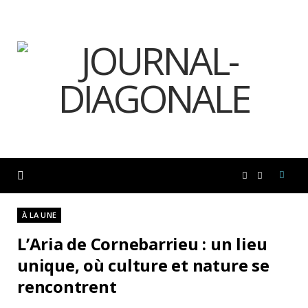
F
I
a
n
À LA UNE
L’Aria de Cornebarrieu : un lieu
c
s
unique, où culture et nature se
rencontrent
e
t