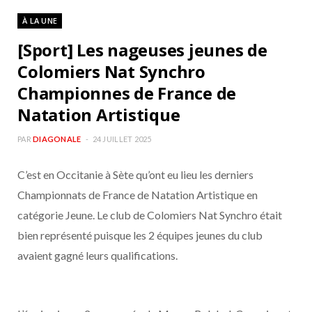
b
a
À LA UNE
o
g
[Sport] Les nageuses jeunes de
Colomiers Nat Synchro
o
r
Championnes de France de
Natation Artistique
k
a
PAR
DIAGONALE
24 JUILLET 2025
m
C’est en Occitanie à Sète qu’ont eu lieu les derniers
Championnats de France de Natation Artistique en
catégorie Jeune. Le club de Colomiers Nat Synchro était
bien représenté puisque les 2 équipes jeunes du club
avaient gagné leurs qualifications.