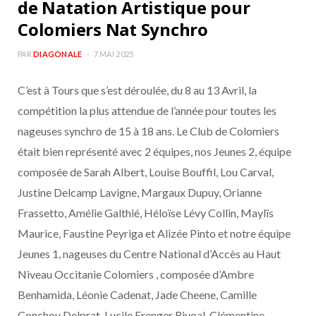
de Natation Artistique pour
Colomiers Nat Synchro
PAR
DIAGONALE
7 MAI 2025
C’est à Tours que s’est déroulée, du 8 au 13 Avril, la
compétition la plus attendue de l’année pour toutes les
nageuses synchro de 15 à 18 ans. Le Club de Colomiers
était bien représenté avec 2 équipes, nos Jeunes 2, équipe
composée de Sarah Albert, Louise Bouffil, Lou Carval,
Justine Delcamp Lavigne, Margaux Dupuy, Orianne
Frassetto, Amélie Galthié, Héloïse Lévy Collin, Maylïs
Maurice, Faustine Peyriga et Alizée Pinto et notre équipe
Jeunes 1, nageuses du Centre National d’Accès au Haut
Niveau Occitanie Colomiers , composée d’Ambre
Benhamida, Léonie Cadenat, Jade Cheene, Camille
Conchou Delprat, Lucile Frenger Rivoal, Clémentine