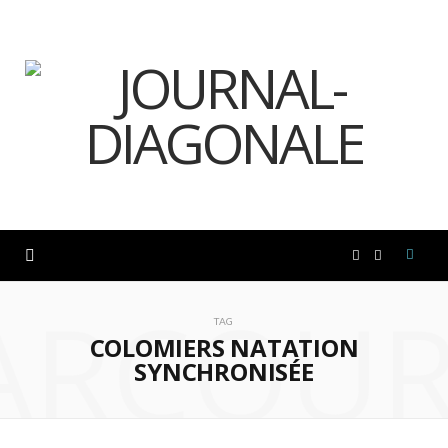
F
I
ARCOUR
a
n
TAG
COLOMIERS NATATION
c
s
SYNCHRONISÉE
e
t