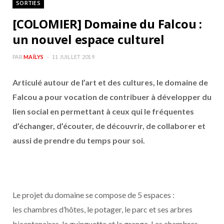
SORTIES
b
a
[COLOMIER] Domaine du Falcou :
o
g
un nouvel espace culturel
o
r
PAR
MAÏLYS
11 JUILLET 2019
Articulé autour de l’art et des cultures, le domaine de
k
a
Falcou a pour vocation de contribuer à développer du
m
lien social en permettant à ceux qui le fréquentes
d’échanger, d’écouter, de découvrir, de collaborer et
aussi de prendre du temps pour soi.
Le projet du domaine se compose de 5 espaces :
les chambres d’hôtes, le potager, le parc et ses arbres
bicentenaires, la guinguette et la grange. Les chambres