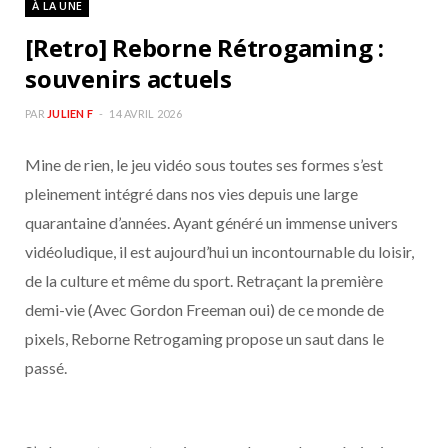
À LA UNE
b
a
[Retro] Reborne Rétrogaming :
o
g
souvenirs actuels
o
r
PAR
JULIEN F
14 AVRIL 2026
Mine de rien, le jeu vidéo sous toutes ses formes s’est
k
a
pleinement intégré dans nos vies depuis une large
m
quarantaine d’années. Ayant généré un immense univers
vidéoludique, il est aujourd’hui un incontournable du loisir,
de la culture et même du sport. Retraçant la première
demi-vie (Avec Gordon Freeman oui) de ce monde de
pixels, Reborne Retrogaming propose un saut dans le
passé.