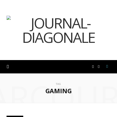
F
I
ARCOUR
a
n
TAG
GAMING
c
s
e
t