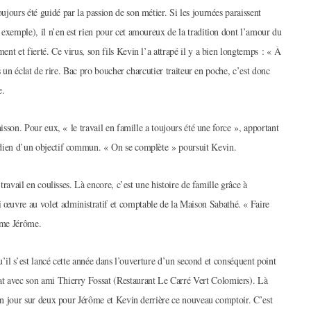
jours été guidé par la passion de son métier. Si les journées paraissent
 exemple), il n’en est rien pour cet amoureux de la tradition dont l’amour du
nt et fierté. Ce virus, son fils Kevin l’a attrapé il y a bien longtemps : « À
ns un éclat de rire. Bac pro boucher charcutier traiteur en poche, c’est donc
e.
nisson. Pour eux, « le travail en famille a toujours été une force », apportant
idien d’un objectif commun. « On se complète » poursuit Kevin.
 travail en coulisses. Là encore, c’est une histoire de famille grâce à
œuvre au volet administratif et comptable de la Maison Sabathé. « Faire
irme Jérôme.
qu’il s’est lancé cette année dans l’ouverture d’un second et conséquent point
t avec son ami Thierry Fossat (Restaurant Le Carré Vert Colomiers). Là
 un jour sur deux pour Jérôme et Kevin derrière ce nouveau comptoir. C’est