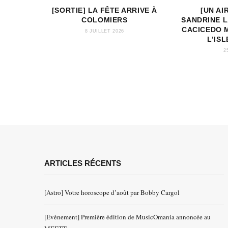
[SORTIE] LA FÊTE ARRIVE À
[UN AI
COLOMIERS
SANDRINE 
CACICEDO 
8 JUILLET 2026
L’IS
2
ARTICLES RÉCENTS
[Astro] Votre horoscope d’août par Bobby Cargol
[Évènement] Première édition de MusicÔmania annoncée au