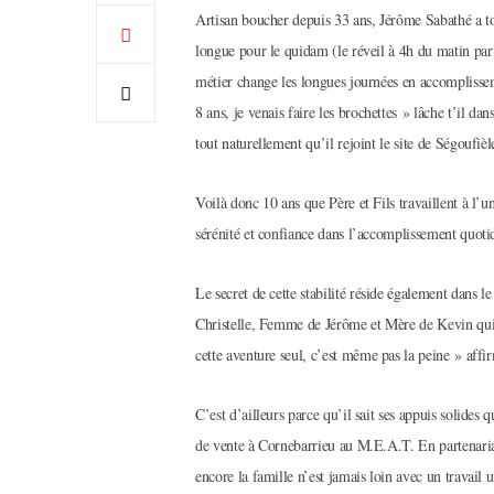
Artisan boucher depuis 33 ans, Jérôme Sabathé a tou
longue pour le quidam (le réveil à 4h du matin par
métier change les longues journées en accomplisseme
8 ans, je venais faire les brochettes » lâche t’il da
tout naturellement qu’il rejoint le site de Ségoufièl
Voilà donc 10 ans que Père et Fils travaillent à l’u
sérénité et confiance dans l’accomplissement quot
Le secret de cette stabilité réside également dans le
Christelle, Femme de Jérôme et Mère de Kevin qui 
cette aventure seul, c’est même pas la peine » aff
C’est d’ailleurs parce qu’il sait ses appuis solides 
de vente à Cornebarrieu au M.E.A.T. En partenaria
encore la famille n’est jamais loin avec un travail