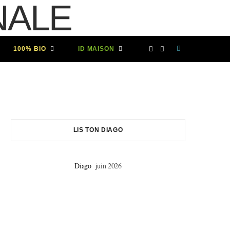
F
I
100% BIO
ID MAISON
a
n
c
s
e
t
LIS TON DIAGO
b
a
Diago
juin 2026
o
g
o
r