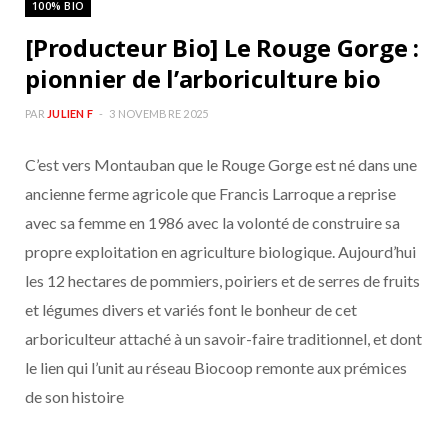
100% BIO
b
a
[Producteur Bio] Le Rouge Gorge :
o
g
pionnier de l’arboriculture bio
o
r
PAR
JULIEN F
3 NOVEMBRE 2025
C’est vers Montauban que le Rouge Gorge est né dans une
k
a
ancienne ferme agricole que Francis Larroque a reprise
m
avec sa femme en 1986 avec la volonté de construire sa
propre exploitation en agriculture biologique. Aujourd’hui
les 12 hectares de pommiers, poiriers et de serres de fruits
et légumes divers et variés font le bonheur de cet
arboriculteur attaché à un savoir-faire traditionnel, et dont
le lien qui l’unit au réseau Biocoop remonte aux prémices
de son histoire