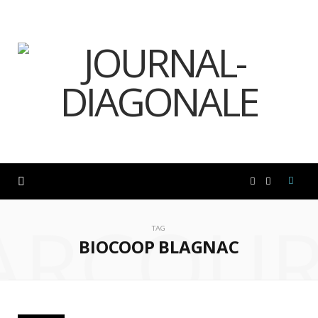
F
I
ARCOUR
a
n
TAG
BIOCOOP BLAGNAC
c
s
e
t