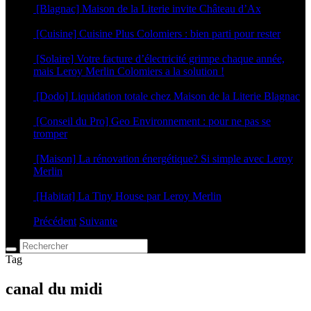
[Blagnac] Maison de la Literie invite Château d’Ax
5 mars 2025
[Cuisine] Cuisine Plus Colomiers : bien parti pour rester
17 janvier 2025
[Solaire] Votre facture d’électricité grimpe chaque année,
mais Leroy Merlin Colomiers a la solution !
18 septembre 2024
[Dodo] Liquidation totale chez Maison de la Literie Blagnac
4 septembre 2024
[Conseil du Pro] Geo Environnement : pour ne pas se
tromper
18 avril 2024
[Maison] La rénovation énergétique? Si simple avec Leroy
Merlin
6 septembre 2023
[Habitat] La Tiny House par Leroy Merlin
4 mai 2023
Précédent
Suivante
Tag
canal du midi