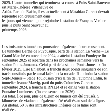
2025. L’autre tunnelier qui terminera sa course à Puits Saint-Sauveur
est Marie-Thérèse Villeneuve de
Arifat. Parti de Raisin, il est actuellement à Matabiau Gare et devrait
reprendre son creusement dans
les jours qui viennent pour rejoindre la station de François Verdier
puis le puits Saint Sauveur au
printemps 2026.
Les trois autres tunneliers poursuivent également leur creusement.
Le tunnelier Berthe de Puybusque, parti de la station La Vache – Le
Grand Marché en novembre 2024, a atteint la station Fondeyre fin
septembre 2025 et repartira dans les prochaines semaines vers la
station Ponts-Jumeaux. Celui parti de la station Ponts-Jumeaux fin
février 2025, Lise Enjalbert, a franchi deux points singuliers de son
tracé constitués par le canal latéral et la rocade. Il atteindra la station
Sept-Deniers – Stade Toulousain d’ici la fin de l’automne Enfin, le
tunnelier Jeanne Marvig, parti du puits Colomiers Gare en
septembre 2024, a franchi la RN124 et se dirige vers la station
Fontaine Lumineuse (fin creusement en 2026).
Au total, à ce jour, plus de 8,2km de tunnels ont été creusés. 5
kilomètres de viaduc ont également été réalisés au sud de la ligne.
Au global, 50 % des infrastructures linéaires de la ligne sont
réalisées.