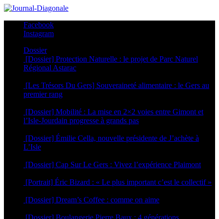
Facebook
Instagram
Dossier
[Dossier] Protection Naturelle : le projet de Parc Naturel
Régional Astarac
20 juillet 2026
[Les Trésors Du Gers] Souveraineté alimentaire : le Gers au
premier rang
6 juillet 2026
[Dossier] Mobilité : La mise en 2×2 voies entre Gimont et
l’Isle-Jourdain progresse à grands pas
29 juin 2026
[Dossier] Émilie Cella, nouvelle présidente de J’achète à
L’Isle
25 juin 2026
[Dossier] Cap Sur Le Gers : Vivez l’expérience Plaimont
24 juin 2026
[Portrait] Éric Bizard : « Le plus important c’est le collectif »
22 juin 2026
[Dossier] Dream’s Coffee : comme on aime
5 mai 2026
[Dossier] Boulangerie Pierre Baux : 4 générations