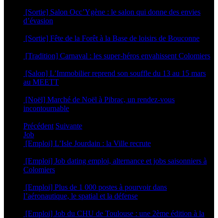
11 mai 2026
[Sortie] Salon Occ’Ygène : le salon qui donne des envies
d’évasion
16 mars 2026
[Sortie] Fête de la Forêt à la Base de loisirs de Bouconne
4 mars 2026
[Tradition] Carnaval : les super-héros envahissent Colomiers
23 février 2026
[Salon] L’Immobilier reprend son souffle du 13 au 15 mars
au MEETT
12 février 2026
[Noël] Marché de Noël à Pibrac, un rendez-vous
incontournable
9 décembre 2025
Précédent
Suivante
Job
[Emploi] L’Isle Jourdain : la Ville recrute
21 juillet 2026
[Emploi] Job dating emploi, alternance et jobs saisonniers à
Colomiers
2 avril 2026
[Emploi] Plus de 1 000 postes à pourvoir dans
l’aéronautique, le spatial et la défense
11 mars 2026
[Emploi] Job du CHU de Toulouse : une 2ème édition à la