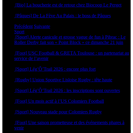
[Bio] La boucherie est de retour chez Biocoop Le Perget
24 mars 2026
[Pâques] De La Fève Au Palais : le boss de Pâques
20 mars 2026
Précédent
Suivante
Sport
[Sport] Alerte canicule et grosse vague de fun à Pibrac : Le
Roller Derby fait son « Point Block » ce dimanche 21 juin
18 juin 2026
[Foot] USC Football & GRETA Toulouse : un partenariat au
service de l’avenir
17 juin 2026
[Sport] Lég’Ô’Trail 2026 : encore plus fort
16 juin 2026
[Rugby] Union Sportive Lisloise Rugby : tête haute
5 juin 2026
[Sport] Lég’Ô’Trail 2026 : les inscriptions sont ouvertes
4 mai 2026
[Foot] Un mois actif à l’US Colomiers Football
22 avril 2026
[Sport] Nouveau stade pour Colomiers Rugby
1 avril 2026
[Foot] Une saison prometteuse et des événements phares à
venir