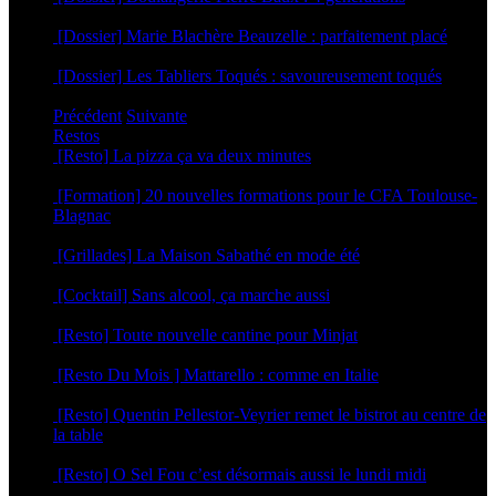
4 mai 2026
[Dossier] Marie Blachère Beauzelle : parfaitement placé
30 avril 2026
[Dossier] Les Tabliers Toqués : savoureusement toqués
29 avril 2026
Précédent
Suivante
Restos
[Resto] La pizza ça va deux minutes
2 juillet 2026
[Formation] 20 nouvelles formations pour le CFA Toulouse-
Blagnac
19 juin 2026
[Grillades] La Maison Sabathé en mode été
17 juin 2026
[Cocktail] Sans alcool, ça marche aussi
16 juin 2026
[Resto] Toute nouvelle cantine pour Minjat
11 juin 2026
[Resto Du Mois ] Mattarello : comme en Italie
8 juin 2026
[Resto] Quentin Pellestor-Veyrier remet le bistrot au centre de
la table
3 juin 2026
[Resto] O Sel Fou c’est désormais aussi le lundi midi
30 avril 2026