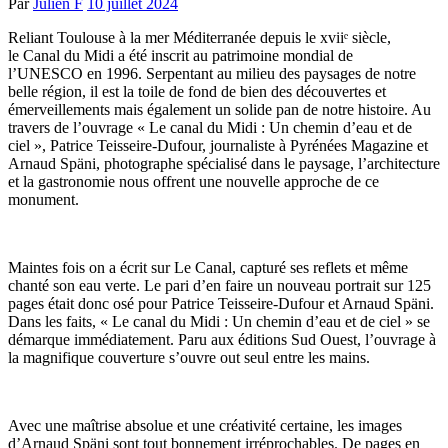
Par
Julien F
10 juillet 2024
Reliant Toulouse à la mer Méditerranée depuis le xviiᵉ siècle,
le Canal du Midi a été inscrit au patrimoine mondial de
l’UNESCO en 1996. Serpentant au milieu des paysages de notre
belle région, il est la toile de fond de bien des découvertes et
émerveillements mais également un solide pan de notre histoire. Au
travers de l’ouvrage « Le canal du Midi : Un chemin d’eau et de
ciel », Patrice Teisseire-Dufour, journaliste à Pyrénées Magazine et
Arnaud Späni, photographe spécialisé dans le paysage, l’architecture
et la gastronomie nous offrent une nouvelle approche de ce
monument.
Maintes fois on a écrit sur Le Canal, capturé ses reflets et même
chanté son eau verte. Le pari d’en faire un nouveau portrait sur 125
pages était donc osé pour Patrice Teisseire-Dufour et Arnaud Späni.
Dans les faits, « Le canal du Midi : Un chemin d’eau et de ciel » se
démarque immédiatement. Paru aux éditions Sud Ouest, l’ouvrage à
la magnifique couverture s’ouvre out seul entre les mains.
Avec une maîtrise absolue et une créativité certaine, les images
d’Arnaud Späni sont tout bonnement irréprochables. De pages en