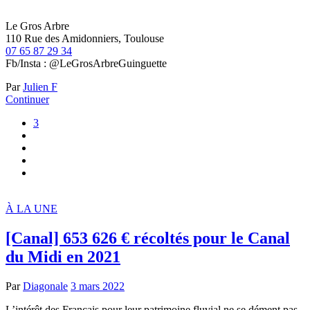
Le Gros Arbre
110 Rue des Amidonniers, Toulouse
07 65 87 29 34
Fb/Insta : @LeGrosArbreGuinguette
Par
Julien F
Continuer
3
À LA UNE
[Canal] 653 626 € récoltés pour le Canal
du Midi en 2021
Par
Diagonale
3 mars 2022
L’intérêt des Français pour leur patrimoine fluvial ne se dément pas.