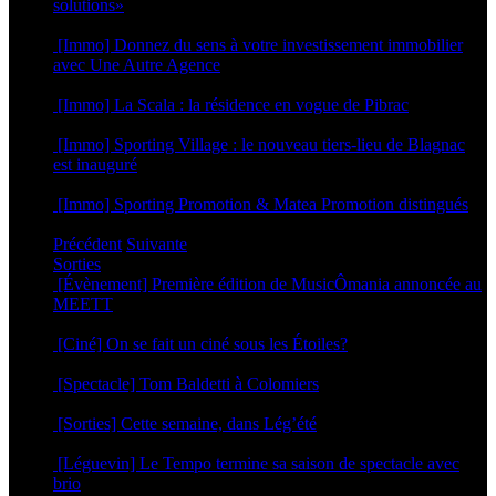
solutions»
23 septembre 2024
[Immo] Donnez du sens à votre investissement immobilier
avec Une Autre Agence
29 novembre 2023
[Immo] La Scala : la résidence en vogue de Pibrac
21 avril 2023
[Immo] Sporting Village : le nouveau tiers-lieu de Blagnac
est inauguré
18 octobre 2022
[Immo] Sporting Promotion & Matea Promotion distingués
23 septembre 2022
Précédent
Suivante
Sorties
[Évènement] Première édition de MusicÔmania annoncée au
MEETT
29 juillet 2026
[Ciné] On se fait un ciné sous les Étoiles?
23 juillet 2026
[Spectacle] Tom Baldetti à Colomiers
23 juillet 2026
[Sorties] Cette semaine, dans Lég’été
15 juillet 2026
[Léguevin] Le Tempo termine sa saison de spectacle avec
brio