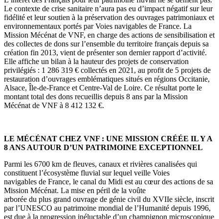
Le contexte de crise sanitaire n’aura pas eu d’impact négatif sur leur
fidélité et leur soutien à la préservation des ouvrages patrimoniaux et
environnementaux portés par Voies navigables de France. La
Mission Mécénat de VNF, en charge des actions de sensibilisation et
des collectes de dons sur l’ensemble du territoire français depuis sa
création fin 2013, vient de présenter son dernier rapport d’activité.
Elle affiche un bilan à la hauteur des projets de conservation
privilégiés : 1 286 319 € collectés en 2021, au profit de 5 projets de
restauration d’ouvrages emblématiques situés en régions Occitanie,
Alsace, Île-de-France et Centre-Val de Loire. Ce résultat porte le
montant total des dons recueillis depuis 8 ans par la Mission
Mécénat de VNF à 8 412 132 €.
LE MÉCÉNAT CHEZ VNF : UNE MISSION CRÉÉE IL Y A
8 ANS AUTOUR D’UN PATRIMOINE EXCEPTIONNEL
Parmi les 6700 km de fleuves, canaux et rivières canalisées qui
constituent l’écosystème fluvial sur lequel veille Voies
navigables de France, le canal du Midi est au cœur des actions de sa
Mission Mécénat. La mise en péril de la voûte
arborée du plus grand ouvrage de génie civil du XVIIe siècle, inscrit
par l’UNESCO au patrimoine mondial de l’Humanité depuis 1996,
est due à la progression inéluctable d’un champignon microscopique