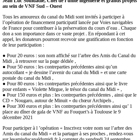
Jean Luc Souldadié, Chef de l’unité ingénierie et grands projets
au sein de VNF Sud – Ouest
Tous les amoureux du canal du Midi sont invités à participer à
l’opération de financement participatif lancée par Voies navigables
de France pour contribuer à la préservation du cours d’eau . Chaque
don a son importance dans ce vaste projet . En répondant à cet
appel, les donateurs pourront recevoir une gratification en fonction
de leur participation :
● Pour 20 euros : son nom affiché sur l’arbre des Amis du Canal du
Midi , à retrouver sur la page dédiée ,
● Pour 50 euros : les contreparties précédentes ainsi qu’un
autocollant « je dessine l’avenir du canal du Midi » et une carte
postale du canal du Midi ,
● Pour 80 euros : les contreparties précédentes ainsi que le livre
pour enfants « Violette Mirgue, le trésor du canal du Midi » ,
● Pour 150 euros et plus : les contreparties précédentes , ainsi que le
CD « Nougaro, autour de Minuit » du chœur Archipels ,
● Pour 300 euros et plus : les contreparties précédentes ainsi qu’ 1
place au dîner de gala de VNF au Fouquet’s à Toulouse le 9
décembre 2021
Pour participer à l ’opération « Inscrivez votre nom sur l’arbre des
Amis du canal du Midi » et la partager à ses proches , rendez-vous
sur lesamisducanaldumidi.fr à compter du vendredi 24 septembre