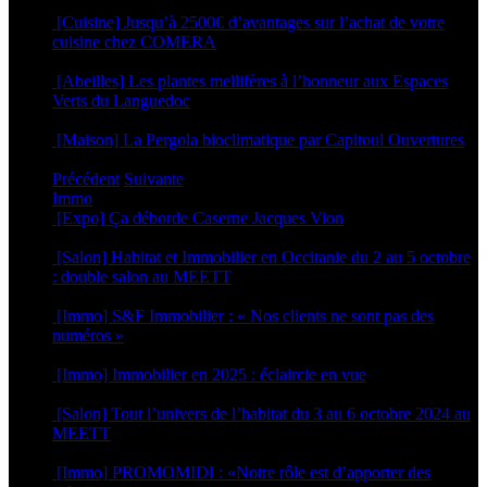
15 mars 2022
[Cuisine] Jusqu’à 2500€ d’avantages sur l’achat de votre
cuisine chez COMERA
14 mars 2022
[Abeilles] Les plantes mellifères à l’honneur aux Espaces
Verts du Languedoc
14 mars 2022
[Maison] La Pergola bioclimatique par Capitoul Ouvertures
24 février 2022
Précédent
Suivante
Immo
[Expo] Ça déborde Caserne Jacques Vion
25 juin 2026
[Salon] Habitat et Immobilier en Occitanie du 2 au 5 octobre
: double salon au MEETT
26 septembre 2025
[Immo] S&F Immobilier : « Nos clients ne sont pas des
numéros »
30 juin 2025
[Immo] Immobilier en 2025 : éclaircie en vue
8 janvier 2025
[Salon] Tout l’univers de l’habitat du 3 au 6 octobre 2024 au
MEETT
26 septembre 2024
[Immo] PROMOMIDI : «Notre rôle est d’apporter des