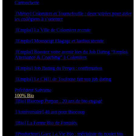
Cartoucherie
16 février 2026
[Métier] Colomiers et Tournefeuille : deux soirées pour aider
les collégiens à s’orienter
3 février 2026
[Emploi] La Ville de Colomiers recrute
5 novembre 2025
[Emploi] Mousseigt Elagage et Jardins recrute
17 septembre 2025
[Emploi] Boostez votre avenir lors du Job Dating “Emploi,
Alternance & Coaching” à Colomiers
23 avril 2025
[Emploi] Job Dating du Perget : confirmation
14 avril 2025
[Emploi] Le CHU de Toulouse fait son job dating
19 février 2025
Précédent
Suivante
100% Bio
[Bio] Biocoop Purpan : 20 ans de bio engagé
16 juin 2026
[Anniversaire] 40 ans pour Biocoop
15 juin 2026
[Bio] La Ferme Bio de Fontalès
27 avril 2026
[Producteur] Gaec La Vie Bio : spécialiste du poulet bio