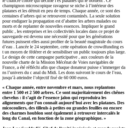
le chancre coloré qui décime l es platanes qui le bordent . Ce
champignon microscopique ravageur se niche à l’intérieur des
platanes et les détruit en peu de temps. Chaque année, ce sont des
centaines d’arbres qui se retrouvent contaminés. La seule solution
pour endiguer la propagation est d’abattre les arbres malades ou
morts et de replanter de nouvelles essences. Impliquer le grand
public , les entreprises et les collectivités locales dans ce projet de
sauvegarde est devenu une nécessité pour que les générations
futures puissent elles aussi profiter de la beauté magistrale du cours
d’eau . Lancée le 24 septembre, cette opération de crowdfunding es
t un moyen de fédérer et de sensibiliser un public toujours plus large.
Le design de cette campagne participative , aux couleurs de la
nouvelle charte de la Mission Mécénat de Voies navigables de
France, a été réfléchi afin que chaque donateur puisse s’immerger da
ns l’univers du c anal du Midi. Les dons suivront le cours de l’eau,
jusqu’à atteindre l’objectif fixé de 60 000 euros.
« Chaque année, entre novembre et mars, nous replantons
entre 1 500 et 2 500 arbres. Ce sont majoritairement des chênes
chevelus : il s’agit de l’essence jalon qui reproduira les
alignements que l’on connaît aujourd’hui avec les platanes. Des
micocouliers, des tilleuls à petites ou grandes feuilles ou encore
des charmes houblon sont également à retrouver intercalés le
long du Canal, en fonction de la zone géographique. »