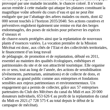
provoqué par une maladie incurable, le chancre coloré. Il n’existe
aucun remède à cette maladie qui attaque les platanes constituant la
magnifique voûte arborée du cours d’eau et qui ne peut être
endiguée que par l’abattage des arbres malades ou morts, dont 42
000 seront touchés à l’horizon 2035/2040. Ses actions curatives et
préventives englobent également une remise en état des berges
endommagées, des poses de nichoirs pour préserver les espèces
d’oiseaux et
de chauve-souris protégées ainsi que la replantation de nouveaux
plants d’essences variées. La vocation première de la Mission
Mécénat est donc, aux côtés de l’Etat et des collectivités territoriales,
le financement d’un long travail
de pédagogie, de promotion et de replantation, débuté en 2011,
essentiel au maintien des qualités écologiques, esthétiques et
patrimoniales du site et de son attractivité touristique. Elle organise
en ce sens, tout au long de l’année, des actions de sensibilisation
(événements, partenariats, animations) et de collecte de dons, et
s’adresse au grand public comme aux entreprises et fondations
sensibles aux enjeux patrimoniaux et environnementaux. Un
engagement qui a permis de collecter, grâce aux 57 entreprises
partenaires du Club des Mécènes du canal du Midi et aux 20 000
donateurs individuels, 653 626 € au profit de la replantation du canal
du Midi en 2021.(7 728 575 € au total depuis le début de la
campagne de mécénat).