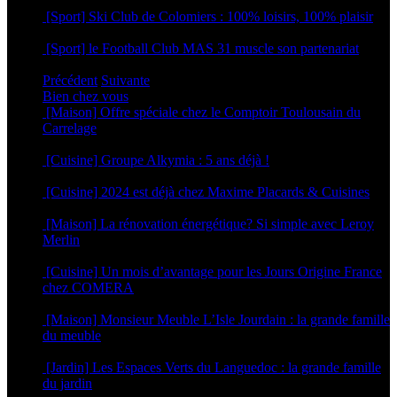
12 mars 2026
[Sport] Ski Club de Colomiers : 100% loisirs, 100% plaisir
9 mars 2026
[Sport] le Football Club MAS 31 muscle son partenariat
5 mars 2026
Précédent
Suivante
Bien chez vous
[Maison] Offre spéciale chez le Comptoir Toulousain du
Carrelage
4 juin 2025
[Cuisine] Groupe Alkymia : 5 ans déjà !
9 avril 2025
[Cuisine] 2024 est déjà chez Maxime Placards & Cuisines
28 novembre 2023
[Maison] La rénovation énergétique? Si simple avec Leroy
Merlin
6 septembre 2023
[Cuisine] Un mois d’avantage pour les Jours Origine France
chez COMERA
2 mars 2023
[Maison] Monsieur Meuble L’Isle Jourdain : la grande famille
du meuble
25 août 2022
[Jardin] Les Espaces Verts du Languedoc : la grande famille
du jardin