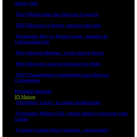
depuis 1995
26 mars 2026
[Bio] Matcha time chez Biocoop Leguevin
15 décembre 2025
[Bio] Biocoop Le Perget : toujours plus loin
10 décembre 2025
[Producteur Bio] Le Rouge Gorge : pionnier de
l’arboriculture bio
3 novembre 2025
[Bio] Biocoop Blagnac : le nez dans le biocal
30 octobre 2025
[Bio] Biocoop Leguevin bouscule les règles
16 octobre 2025
[Bio] Changements et promotions pour Biocoop
Cornebarrieu
1 septembre 2025
Précédent
Suivante
ID Maison
[Ouverture] Leicht : la cuisine architecturale
22 avril 2025
[Ouverture] Maison Gigi : prenez plaisir à concevoir votre
cuisine
12 mars 2025
[Cuisine] Cuisine Plus Colomiers : anniversaire!
6 mars 2025