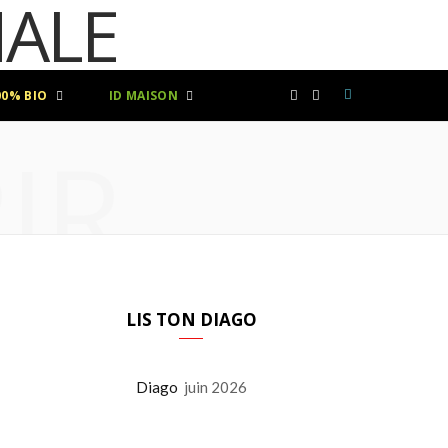
00% BIO
ID MAISON
F
I
IR
a
n
c
s
e
t
b
a
LIS TON DIAGO
o
g
Diago
juin 2026
o
r