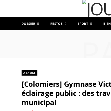
DOSSIER
RESTOS
SPORT
BIEN
P
À LA UNE
[Colomiers] Gymnase Vic
éclairage public : des tra
municipal