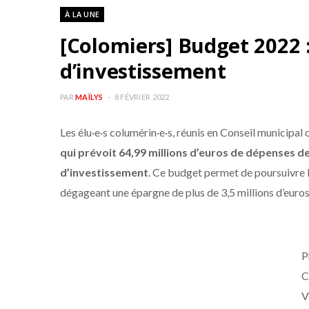
À LA UNE
[Colomiers] Budget 2022 :
d’investissement
PAR
MAÏLYS
8 FÉVRIER 2022
Les élu·e·s columérin·e·s, réunis en Conseil municipal 
qui prévoit 64,99 millions d’euros de dépenses d
d’investissement
. Ce budget permet de poursuivre 
dégageant une épargne de plus de 3,5 millions d’euros
P
C
V