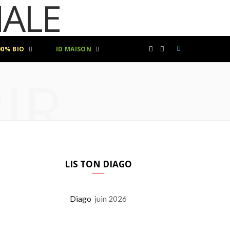
00% BIO
ID MAISON
F
I
IR
a
n
c
s
e
t
b
a
LIS TON DIAGO
o
g
Diago
juin 2026
o
r