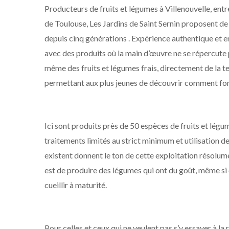
Producteurs de fruits et légumes à Villenouvelle, ent
de Toulouse, Les Jardins de Saint Sernin proposent de 
depuis cinq générations . Expérience authentique et 
avec des produits où la main d’œuvre ne se répercute 
même des fruits et légumes frais, directement de la ter
permettant aux plus jeunes de découvrir comment fonc
Ici sont produits près de 50 espèces de fruits et légu
traitements limités au strict minimum et utilisation 
existent donnent le ton de cette exploitation résolume
est de produire des légumes qui ont du goût, même si c
cueillir à maturité.
Pour celles et ceux qui ne veulent pas s’y essayer à la