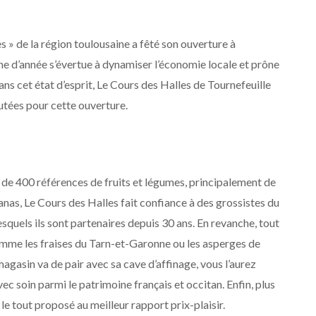
s » de la région toulousaine a fêté son ouverture à
ine d’année s’évertue à dynamiser l’économie locale et prône
ns cet état d’esprit, Le Cours des Halles de Tournefeuille
rutées pour cette ouverture.
 de 400 références de fruits et légumes, principalement de
anas, Le Cours des Halles fait confiance à des grossistes du
quels ils sont partenaires depuis 30 ans. En revanche, tout
 comme les fraises du Tarn-et-Garonne ou les asperges de
agasin va de pair avec sa cave d’affinage, vous l’aurez
vec soin parmi le patrimoine français et occitan. Enfin, plus
le tout proposé au meilleur rapport prix-plaisir.