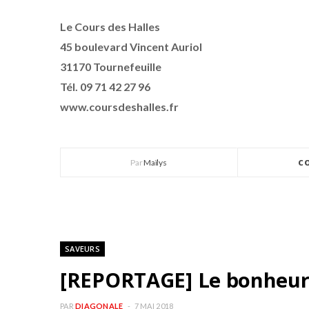
Le Cours des Halles
45 boulevard Vincent Auriol
31170 Tournefeuille
Tél. 09 71 42 27 96
www.coursdeshalles.fr
Par
Maïlys
C
SAVEURS
[REPORTAGE] Le bonheur 
PAR
DIAGONALE
7 MAI 2018