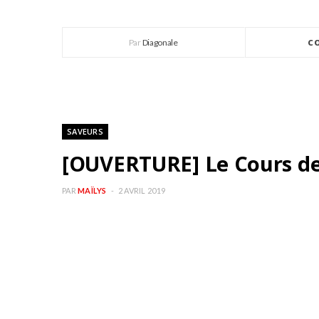
Par
Diagonale
C
SAVEURS
[OUVERTURE] Le Cours des
PAR
MAÏLYS
2 AVRIL 2019