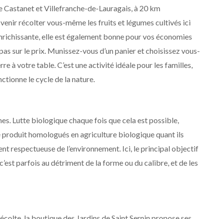
re Castanet et Villefranche-de-Lauragais, à 20 km
venir récolter vous-même les fruits et légumes cultivés ici
enrichissante, elle est également bonne pour vos économies
pas sur le prix. Munissez-vous d’un panier et choisissez vous-
re à votre table. C’est une activité idéale pour les familles,
tionne le cycle de la nature.
mes. Lutte biologique chaque fois que cela est possible,
de produit homologués en agriculture biologique quant ils
nt respectueuse de l’environnement. Ici, le principal objectif
’est parfois au détriment de la forme ou du calibre, et de les
 récolte, la boutique des Jardins de Saint Sernin propose ses