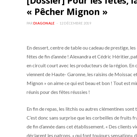
[Dossier] Pour les fêtes, 
« Pêcher Mignon »
PAR
DIAGONALE
12 DÉCEMBRE 2019
En dessert, centre de table ou cadeau de prestige, les 
fêtes de fin d’année ! Alexandra et Cédric Héritier, p
en circuit court avec les producteurs de la région. En
viennent de Haute- Garonne, les raisins de Moissac e
Mignon » on aime ce qui est beau et bon ! Tout est mi
réunis pour des fêtes réussies !
En fin de repas, les litchis ou autres clémentines sont
C’est donc sans surprise que les corbeilles de fruits fr
de fin d’année dans cet établissement. « Des clients v
déclarent les patrons, « qui font toujours sensation» 