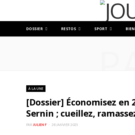
DOSSIER
RESTOS
SPORT
BIEN
P
À LA UNE
[Dossier] Économisez en 2
Sernin ; cueillez, ramass
PAR
JULIEN F
28 JANVIER 2025