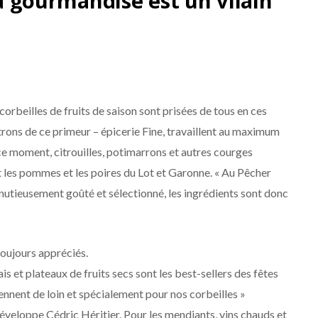
la gourmandise est un vilain
corbeilles de fruits de saison sont prisées de tous en ces
atrons de ce primeur – épicerie Fine, travaillent au maximum
 ce moment, citrouilles, potimarrons et autres courges
t les pommes et les poires du Lot et Garonne. « Au Pêcher
nutieusement goûté et sélectionné, les ingrédients sont donc
 toujours appréciés.
ais et plateaux de fruits secs sont les best-sellers des fêtes
iennent de loin et spécialement pour nos corbeilles »
développe Cédric Héritier. Pour les mendiants, vins chauds et