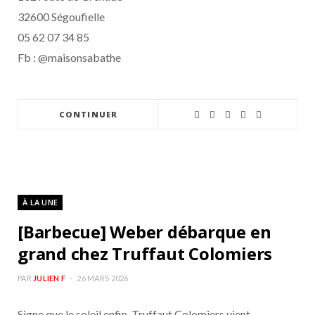
32600 Ségoufielle
05 62 07 34 85
Fb : @maisonsabathe
CONTINUER
À LA UNE
[Barbecue] Weber débarque en
grand chez Truffaut Colomiers
PAR
JULIEN F
26 MARS 2026
Signe que le soleil enfin, Truffaut Colomiers vient