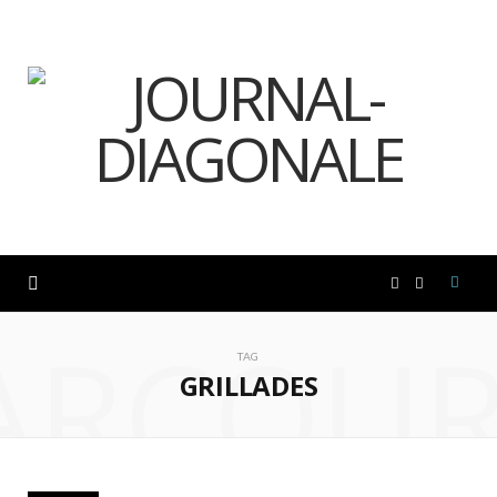
F
I
ARCOUR
a
n
TAG
GRILLADES
c
s
e
t