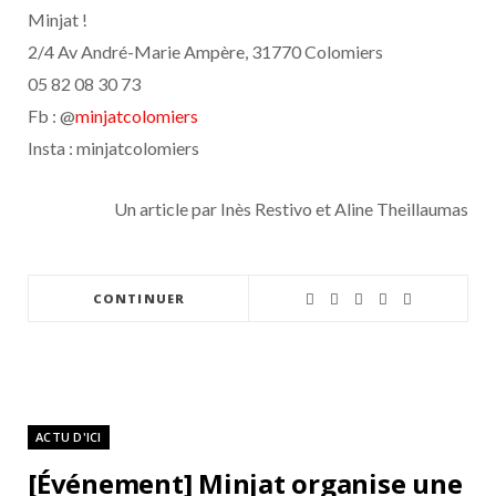
Minjat !
2/4 Av André-Marie Ampère, 31770 Colomiers
05 82 08 30 73
Fb : @
minjatcolomiers
Insta : minjatcolomiers
Un article par Inès Restivo et Aline Theillaumas
CONTINUER
ACTU D'ICI
[Événement] Minjat organise une