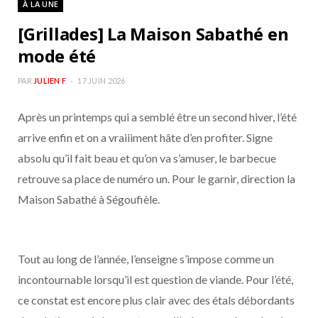
À LA UNE
b
a
[Grillades] La Maison Sabathé en
o
g
mode été
o
r
PAR
JULIEN F
17 JUIN 2026
Après un printemps qui a semblé être un second hiver, l’été
k
a
arrive enfin et on a vraiiiment hâte d’en profiter. Signe
m
absolu qu’il fait beau et qu’on va s’amuser, le barbecue
retrouve sa place de numéro un. Pour le garnir, direction la
Maison Sabathé à Ségoufièle.
Tout au long de l’année, l’enseigne s’impose comme un
incontournable lorsqu’il est question de viande. Pour l’été,
ce constat est encore plus clair avec des étals débordants