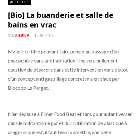
ACTU D'ICI
b
a
[Bio] La buanderie et salle de
o
g
bains en vrac
o
r
PAR
JULIEN F
4 JUIN 2021
Malgré ce titre pouvant faire penser au passage d’un
k
a
phacochère dans une habitation, il ne sera nullement
m
question de désordre dans cette intervention mais plutôt
d’un concept anti gaspillage concret mis en place par
Biocoop Le Perget.
N’en déplaise à Elmer Food Beat et sans pour autant verser
dans le militantisme pur et dur, l’utilisation de plastique à
usage unique est, il faut bien l’admettre, une belle