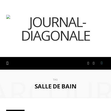
F
I
ARCOUR
a
n
TAG
SALLE DE BAIN
c
s
e
t