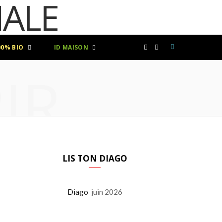
00% BIO
ID MAISON
F
I
IR
a
n
c
s
e
t
b
a
LIS TON DIAGO
o
g
Diago
juin 2026
o
r