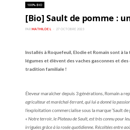
100% BIO
[Bio] Sault de pomme : une
PAR
MATHILDE L
27 OCTOBRE 2023
Installés à Roquefeuil, Elodie et Romain sont à la 
légumes et élèvent des vaches gasconnes et des c
tradition familiale !
Éleveur maraîcher depuis 3 générations, Romain a repr
agriculteur et maréchal-ferrant, qui lui a donné la passio
l’exploitation commercialise sous la marque ‘Sault de
«
Notre terroir, le Plateau de Sault, est très connu pour le
irriguées grâce à la rosée quotidienne. Récoltées entre a