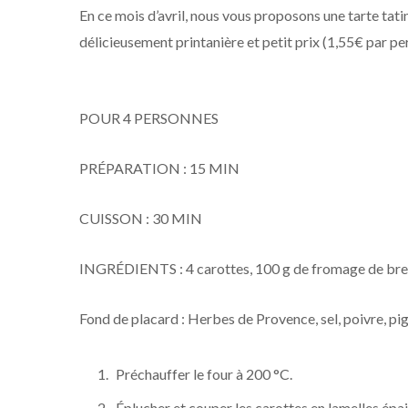
En ce mois d’avril, nous vous proposons une tarte tati
délicieusement printanière et petit prix (1,55€ par pe
POUR 4 PERSONNES
PRÉPARATION : 15 MIN
CUISSON : 30 MIN
INGRÉDIENTS : 4 carottes, 100 g de fromage de brebis
Fond de placard : Herbes de Provence, sel, poivre, pign
Préchauffer le four à 200 °C.
Éplucher et couper les carottes en lamelles épais