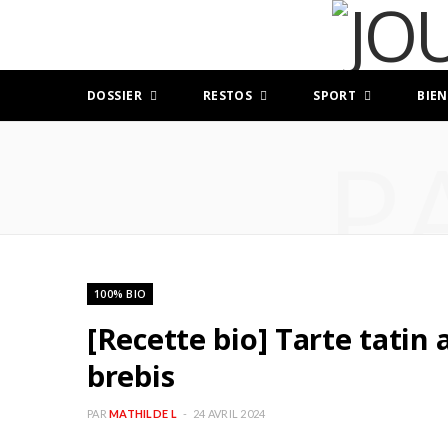
DOSSIER
RESTOS
SPORT
BIEN
P
100% BIO
[Recette bio] Tarte tatin
brebis
PAR
MATHILDE L
24 AVRIL 2024