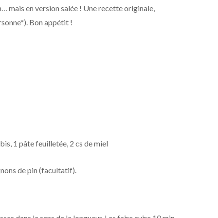
n… mais en version salée ! Une recette originale,
rsonne*). Bon appétit !
, 1 pâte feuilletée, 2 cs de miel
ons de pin (facultatif).
ses dans le sens de la longueur. Les faire cuire 10 min