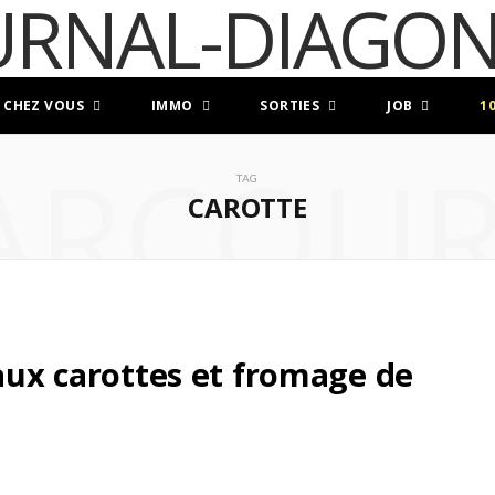
 CHEZ VOUS
IMMO
SORTIES
JOB
1
ARCOUR
TAG
CAROTTE
 aux carottes et fromage de