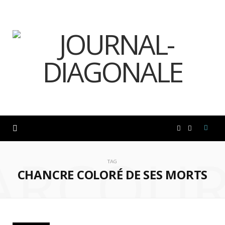
F
I
ARCOUR
a
n
TAG
CHANCRE COLORÉ DE SES MORTS
c
s
e
t