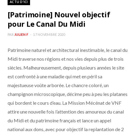
ACTU D'ICI
b
a
[Patrimoine] Nouvel objectif
o
g
pour Le Canal Du Midi
o
r
PAR
JULIEN F
17 NOVEMBRE 2020
Patrimoine naturel et architectural inestimable, le canal du
k
a
Midi traverse nos régions et nos vies depuis plus de trois
m
siècles. Malheureusement, depuis plusieurs années le site
est confronté à une maladie qui met en péril sa
majestueuse voûte arborée. Le chancre coloré, un
champignon microscopique, décime peu à peu les platanes
qui bordent le cours d’eau. La Mission Mécénat de VNF
attire une nouvelle fois l’attention des amoureux du canal
du Midi et du patrimoine français et lance un appel
national aux dons, avec pour objectif la replantation de 2