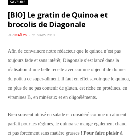
SAVEURS
b
a
[BIO] Le gratin de Quinoa et
o
g
brocolis de Diagonale
o
r
PAR
MAÏLYS
21 MARS 2018
k
a
Afin de convaincre notre rédacteur que le quinoa n’est pas
toujours fade et sans intérêt, Diagonale s’est lancé dans la
m
réalisation d’une belle recette avec comme objectif de donner
du goût à ce super-aliment. Il faut en effet savoir que le quinoa,
en plus de ne pas contenir de gluten, est riche en protéines, en
vitamines B, en minéraux et en oligoéléments.
Bien souvent utilisé en salade et considéré comme un aliment
parfait pour les régimes, le quinoa se mange également chaud
et pas forcément sans matière grasses !
Pour faire plaisir à