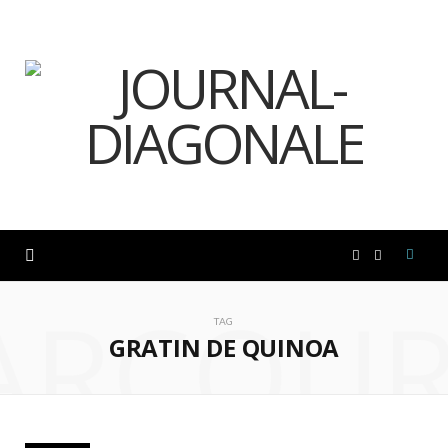
F
I
ARCOUR
a
n
TAG
GRATIN DE QUINOA
c
s
e
t