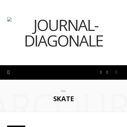
F
I
ARCOUR
a
n
TAG
SKATE
c
s
e
t