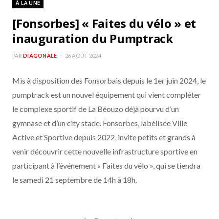
À LA UNE
b
a
[Fonsorbes] « Faites du vélo » et
o
g
inauguration du Pumptrack
o
r
PAR
DIAGONALE
26 AOÛT 2024
Mis à disposition des Fonsorbais depuis le 1er juin 2024, le
k
a
pumptrack est un nouvel équipement qui vient compléter
m
le complexe sportif de La Béouzo déjà pourvu d’un
gymnase et d’un city stade. Fonsorbes, labélisée Ville
Active et Sportive depuis 2022, invite petits et grands à
venir découvrir cette nouvelle infrastructure sportive en
participant à l’événement « Faites du vélo », qui se tiendra
le samedi 21 septembre de 14h à 18h.