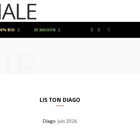
00% BIO
ID MAISON
F
I
IR
a
n
c
s
e
t
b
a
LIS TON DIAGO
o
g
Diago
juin 2026
o
r