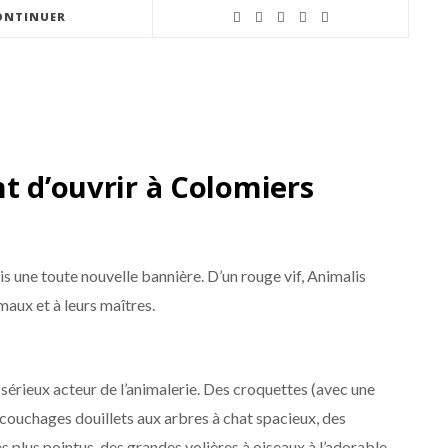
ONTINUER
t d’ouvrir à Colomiers
 une toute nouvelle bannière. D’un rouge vif, Animalis
imaux et à leurs maîtres.
érieux acteur de l’animalerie. Des croquettes (avec une
couchages douillets aux arbres à chat spacieux, des
plus pointus, des grandes volières à oiseaux à l’adorable