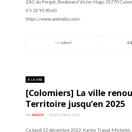
ZAC du Perget, Boulevard Victor Hugo 31770 Colom
0 5 32 93 90 60
https://www.animalis.com/
Par
Julien F
C
À LA UNE
[Colomiers] La ville reno
Territoire jusqu’en 2025
PAR
MAÏLYS
14 DÉCEMBRE 2022
Ce lundi 12 décembre 2022, Karine Traval-Michelet,