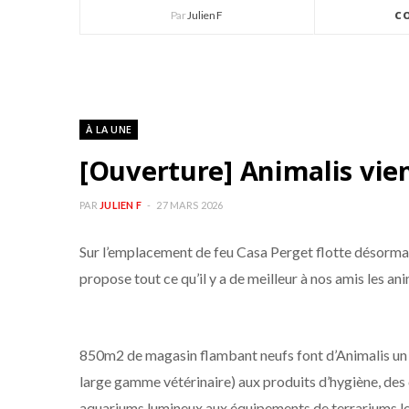
Par
Julien F
C
À LA UNE
[Ouverture] Animalis vien
PAR
JULIEN F
27 MARS 2026
Sur l’emplacement de feu Casa Perget flotte désormais
propose tout ce qu’il y a de meilleur à nos amis les an
850m2 de magasin flambant neufs font d’Animalis un s
large gamme vétérinaire) aux produits d’hygiène, des 
aquariums lumineux aux équipements de terrariums les 