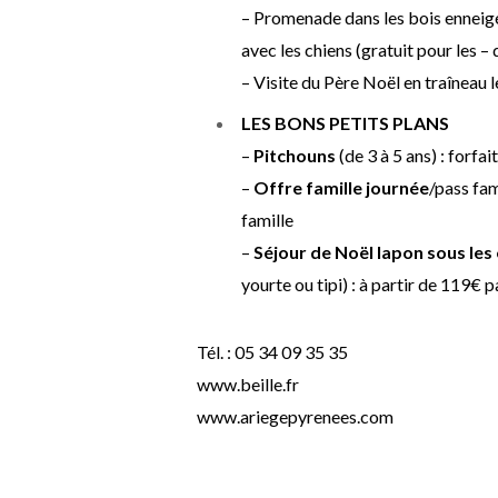
– Promenade dans les bois enneigé
avec les chiens (gratuit pour les – 
– Visite du Père Noël en traîneau
LES BONS PETITS PLANS
–
Pitchouns
(de 3 à 5 ans) : forfai
–
Offre famille journée
/pass fam
famille
–
Séjour de Noël lapon sous les 
yourte ou tipi) : à partir de 119€ 
Tél. : 05 34 09 35 35
www.beille.fr
www.ariegepyrenees.com