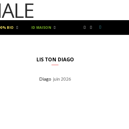
00% BIO
ID MAISON
F
I
a
n
c
s
LIS TON DIAGO
e
t
Diago
juin 2026
b
a
o
g
o
r