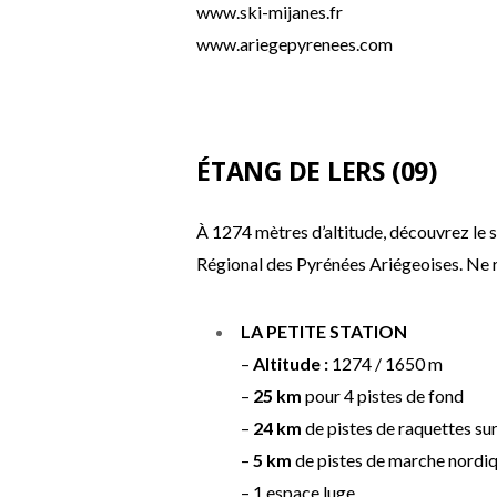
www.ski-mijanes.fr
www.ariegepyrenees.com
ÉTANG DE LERS (09)
À 1274 mètres d’altitude, découvrez le s
Régional des Pyrénées Ariégeoises. Ne ra
LA PETITE STATION
–
Altitude :
1274 / 1650 m
–
25 km
pour 4 pistes de fond
–
24 km
de pistes de raquettes sur
–
5 km
de pistes de marche nordi
– 1 espace luge