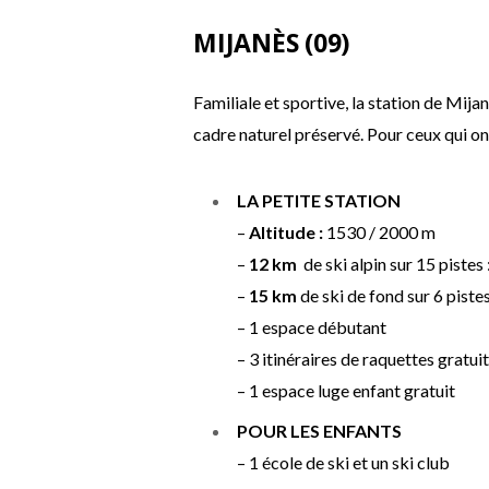
MIJANÈS (09)
Familiale et sportive, la station de Mija
cadre naturel préservé. Pour ceux qui on
LA PETITE STATION
–
Altitude :
1530 / 2000 m
–
12 km
de ski alpin sur 15 pistes 
–
15 km
de ski de fond sur 6 pistes
– 1 espace débutant
– 3 itinéraires de raquettes gratui
– 1 espace luge enfant gratuit
POUR LES ENFANTS
– 1 école de ski et un ski club