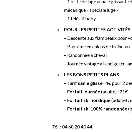
– 1 piste de luge annale glissant
mécanique « spéciale luge »
– 1 téléski baby
POUR LES PETITES ACTIVITÉS
– Descente aux flambeaux pour voir
– Baptême en chiens de traîneaux
– Randonnée à cheval
– Journée vintage à la neige (en jan
LES BONS PETITS PLANS
– Tarif
sanie glisse
: 4€ pour 2 de
–
Forfait journée
(adulte) : 21€
–
Forfait ski nordique
(adulte) : 
–
Forfait ski 100% randonnée
(
Tél. : 04 68 20 40 44