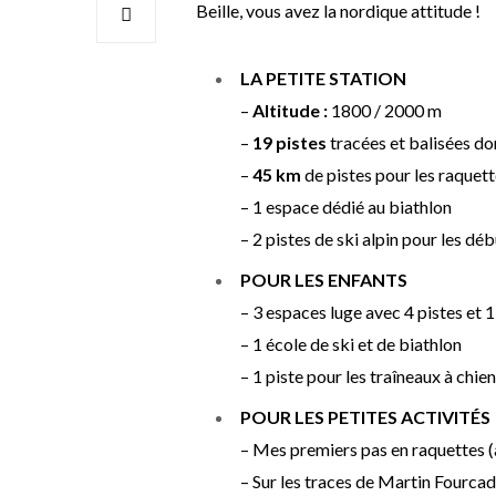
Beille, vous avez la nordique attitude !
LA PETITE STATION
–
Altitude :
1800 / 2000 m
–
19 pistes
tracées et balisées d
–
45 km
de pistes pour les raquett
– 1 espace dédié au biathlon
– 2 pistes de ski alpin pour les dé
POUR LES ENFANTS
– 3 espaces luge avec 4 pistes et 1
– 1 école de ski et de biathlon
– 1 piste pour les traîneaux à chien
POUR LES PETITES ACTIVITÉS
– Mes premiers pas en raquettes (à
– Sur les traces de Martin Fourcad