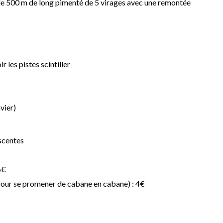
e de 500 m de long pimenté de 5 virages avec une remontée
 les pistes scintiller
vier)
scentes
6€
pour se promener de cabane en cabane) : 4€