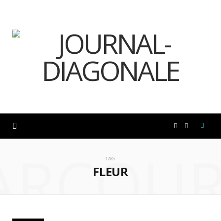
F
I
ARCOUR
a
n
TAG
FLEUR
c
s
e
t