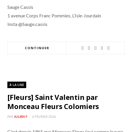
Sauge Cassis
1 avenue Corps Franc Pommies, L’Isle-Jourdain
Insta @Sauge.cassis
CONTINUER
À LA UNE
[Fleurs] Saint Valentin par
Monceau Fleurs Colomiers
PAR
JULIEN F
6 FÉVRIER 2026
C’est depuis 1965 que Monceau Fleurs (oui comme le parc