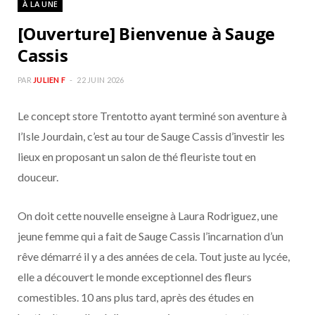
À LA UNE
b
a
[Ouverture] Bienvenue à Sauge
o
g
Cassis
o
r
PAR
JULIEN F
22 JUIN 2026
Le concept store Trentotto ayant terminé son aventure à
k
a
l’Isle Jourdain, c’est au tour de Sauge Cassis d’investir les
m
lieux en proposant un salon de thé fleuriste tout en
douceur.
On doit cette nouvelle enseigne à Laura Rodriguez, une
jeune femme qui a fait de Sauge Cassis l’incarnation d’un
rêve démarré il y a des années de cela. Tout juste au lycée,
elle a découvert le monde exceptionnel des fleurs
comestibles. 10 ans plus tard, après des études en