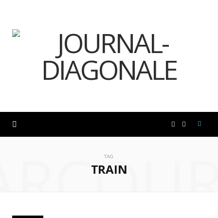
F
I
ARCOUR
a
n
TAG
TRAIN
c
s
e
t