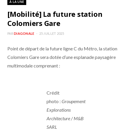
À LA UNE
b
a
[Mobilité] La future station
o
g
Colomiers Gare
o
r
PAR
DIAGONALE
25 JUILLET 2025
Point de départ de la future ligne C du Métro, la station
k
a
Colomiers Gare sera dotée d’une esplanade paysagère
m
multimodale comprenant :
Crédit
photo :
Groupement
Explorations
Architecture / M&B
SARL