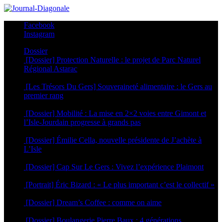
Facebook
Instagram
Dossier
[Dossier] Protection Naturelle : le projet de Parc Naturel
Régional Astarac
20 juillet 2026
[Les Trésors Du Gers] Souveraineté alimentaire : le Gers au
premier rang
6 juillet 2026
[Dossier] Mobilité : La mise en 2×2 voies entre Gimont et
l’Isle-Jourdain progresse à grands pas
29 juin 2026
[Dossier] Émilie Cella, nouvelle présidente de J’achète à
L’Isle
25 juin 2026
[Dossier] Cap Sur Le Gers : Vivez l’expérience Plaimont
24 juin 2026
[Portrait] Éric Bizard : « Le plus important c’est le collectif »
22 juin 2026
[Dossier] Dream’s Coffee : comme on aime
5 mai 2026
[Dossier] Boulangerie Pierre Baux : 4 générations