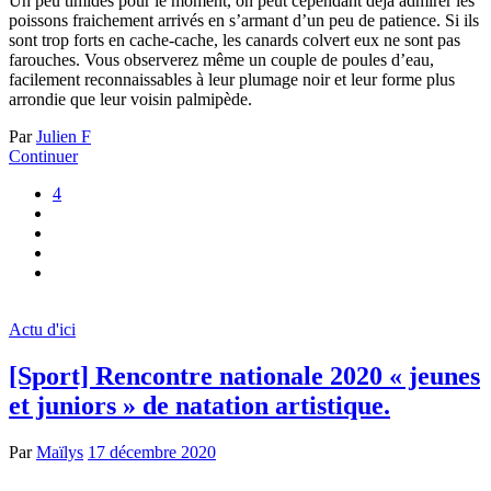
Un peu timides pour le moment, on peut cependant déjà admirer les
poissons fraichement arrivés en s’armant d’un peu de patience. Si ils
sont trop forts en cache-cache, les canards colvert eux ne sont pas
farouches. Vous observerez même un couple de poules d’eau,
facilement reconnaissables à leur plumage noir et leur forme plus
arrondie que leur voisin palmipède.
Par
Julien F
Continuer
4
Actu d'ici
[Sport] Rencontre nationale 2020 « jeunes
et juniors » de natation artistique.
Par
Maïlys
17 décembre 2020