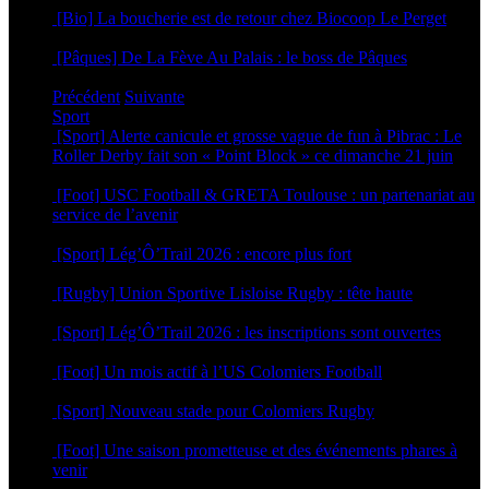
[Bio] La boucherie est de retour chez Biocoop Le Perget
24 mars 2026
[Pâques] De La Fève Au Palais : le boss de Pâques
20 mars 2026
Précédent
Suivante
Sport
[Sport] Alerte canicule et grosse vague de fun à Pibrac : Le
Roller Derby fait son « Point Block » ce dimanche 21 juin
18 juin 2026
[Foot] USC Football & GRETA Toulouse : un partenariat au
service de l’avenir
17 juin 2026
[Sport] Lég’Ô’Trail 2026 : encore plus fort
16 juin 2026
[Rugby] Union Sportive Lisloise Rugby : tête haute
5 juin 2026
[Sport] Lég’Ô’Trail 2026 : les inscriptions sont ouvertes
4 mai 2026
[Foot] Un mois actif à l’US Colomiers Football
22 avril 2026
[Sport] Nouveau stade pour Colomiers Rugby
1 avril 2026
[Foot] Une saison prometteuse et des événements phares à
venir