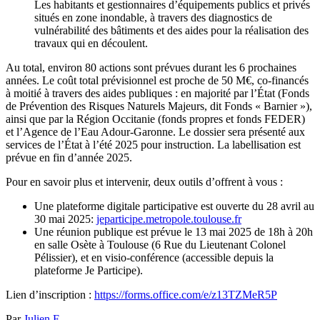
Les habitants et gestionnaires d’équipements publics et privés
situés en zone inondable, à travers des diagnostics de
vulnérabilité des bâtiments et des aides pour la réalisation des
travaux qui en découlent.
Au total, environ 80 actions sont prévues durant les 6 prochaines
années. Le coût total prévisionnel est proche de 50 M€, co-financés
à moitié à travers des aides publiques : en majorité par l’État (Fonds
de Prévention des Risques Naturels Majeurs, dit Fonds « Barnier »),
ainsi que par la Région Occitanie (fonds propres et fonds FEDER)
et l’Agence de l’Eau Adour-Garonne. Le dossier sera présenté aux
services de l’État à l’été 2025 pour instruction. La labellisation est
prévue en fin d’année 2025.
Pour en savoir plus et intervenir, deux outils d’offrent à vous :
Une plateforme digitale participative est ouverte du 28 avril au
30 mai 2025:
jeparticipe.metropole.toulouse.fr
Une réunion publique est prévue le 13 mai 2025 de 18h à 20h
en salle Osète à Toulouse (6 Rue du Lieutenant Colonel
Pélissier), et en visio-conférence (accessible depuis la
plateforme Je Participe).
Lien d’inscription :
https://forms.office.com/e/z13TZMeR5P
Par
Julien F