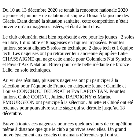
Du 10 au 13 décembre 2020 se tenait la rencontre nationale 2020
« jeunes et juniors » de natation artistique à Douai à la piscine des
Glacis. Etant donné la situation sanitaire, cette compétition n’était
ouverte qu’aux nageuses listées, et était à huit clos.
Le club columérin était bien représenté avec pour les jeunes : 2 solos
en libre, 1 duo libre et 8 nageuses en figures imposées. Pour les
juniors, se sont alignés 5 solos en technique, 2 duos tech et 1 équipe
tech. Les nageuses ont pu retrouver leur ancienne équipière Lalie
CHASSAIGNE qui nage cette année pour Colomiers Nat Synchro
et Pays d’Aix Natation. Bravo pour cette belle médaille de bronze
Lalie, en solo techniques.
Au vu des résultats, plusieurs nageuses ont pu participer à la
sélection pour l’équipe de France en catégorie jeune : Camille et
Louise CONCHOU-DELPRAT et Eva LAFONTAN. Pour les
juniors, Chloé CORNU, Juliette DAPOIGNY et Marine
EMOURGEON ont participé à la sélection. Juliette et Chloé ont été
retenues pour poursuivre sur le stage qui se déroule jusqu’au 18
décembre.
Bravo à toutes ces nageuses pour ces quelques jours de compétition
même à distance que que le club a pu vivre avec elles. Un grand
bravo également aux coachs et mamans référentes qui ont su