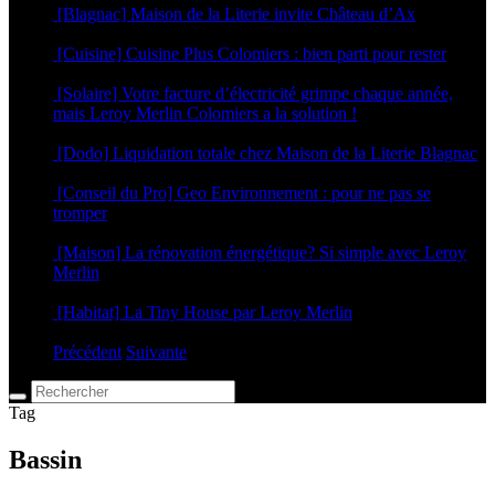
[Blagnac] Maison de la Literie invite Château d’Ax
5 mars 2025
[Cuisine] Cuisine Plus Colomiers : bien parti pour rester
17 janvier 2025
[Solaire] Votre facture d’électricité grimpe chaque année,
mais Leroy Merlin Colomiers a la solution !
18 septembre 2024
[Dodo] Liquidation totale chez Maison de la Literie Blagnac
4 septembre 2024
[Conseil du Pro] Geo Environnement : pour ne pas se
tromper
18 avril 2024
[Maison] La rénovation énergétique? Si simple avec Leroy
Merlin
6 septembre 2023
[Habitat] La Tiny House par Leroy Merlin
4 mai 2023
Précédent
Suivante
Tag
Bassin