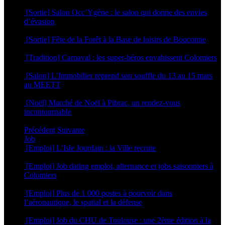
11 mai 2026
[Sortie] Salon Occ’Ygène : le salon qui donne des envies
d’évasion
16 mars 2026
[Sortie] Fête de la Forêt à la Base de loisirs de Bouconne
4 mars 2026
[Tradition] Carnaval : les super-héros envahissent Colomiers
23 février 2026
[Salon] L’Immobilier reprend son souffle du 13 au 15 mars
au MEETT
12 février 2026
[Noël] Marché de Noël à Pibrac, un rendez-vous
incontournable
9 décembre 2025
Précédent
Suivante
Job
[Emploi] L’Isle Jourdain : la Ville recrute
21 juillet 2026
[Emploi] Job dating emploi, alternance et jobs saisonniers à
Colomiers
2 avril 2026
[Emploi] Plus de 1 000 postes à pourvoir dans
l’aéronautique, le spatial et la défense
11 mars 2026
[Emploi] Job du CHU de Toulouse : une 2ème édition à la