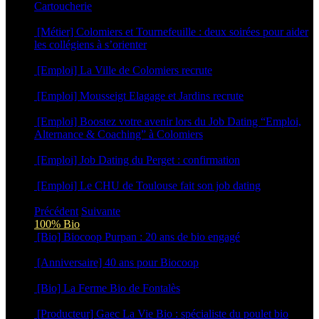
Cartoucherie
16 février 2026
[Métier] Colomiers et Tournefeuille : deux soirées pour aider
les collégiens à s’orienter
3 février 2026
[Emploi] La Ville de Colomiers recrute
5 novembre 2025
[Emploi] Mousseigt Elagage et Jardins recrute
17 septembre 2025
[Emploi] Boostez votre avenir lors du Job Dating “Emploi,
Alternance & Coaching” à Colomiers
23 avril 2025
[Emploi] Job Dating du Perget : confirmation
14 avril 2025
[Emploi] Le CHU de Toulouse fait son job dating
19 février 2025
Précédent
Suivante
100% Bio
[Bio] Biocoop Purpan : 20 ans de bio engagé
16 juin 2026
[Anniversaire] 40 ans pour Biocoop
15 juin 2026
[Bio] La Ferme Bio de Fontalès
27 avril 2026
[Producteur] Gaec La Vie Bio : spécialiste du poulet bio