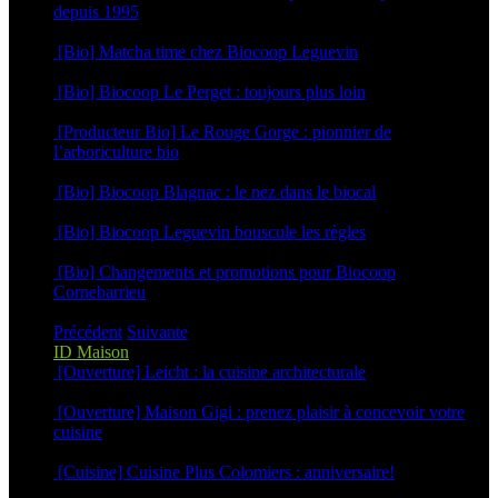
depuis 1995
26 mars 2026
[Bio] Matcha time chez Biocoop Leguevin
15 décembre 2025
[Bio] Biocoop Le Perget : toujours plus loin
10 décembre 2025
[Producteur Bio] Le Rouge Gorge : pionnier de
l’arboriculture bio
3 novembre 2025
[Bio] Biocoop Blagnac : le nez dans le biocal
30 octobre 2025
[Bio] Biocoop Leguevin bouscule les règles
16 octobre 2025
[Bio] Changements et promotions pour Biocoop
Cornebarrieu
1 septembre 2025
Précédent
Suivante
ID Maison
[Ouverture] Leicht : la cuisine architecturale
22 avril 2025
[Ouverture] Maison Gigi : prenez plaisir à concevoir votre
cuisine
12 mars 2025
[Cuisine] Cuisine Plus Colomiers : anniversaire!
6 mars 2025