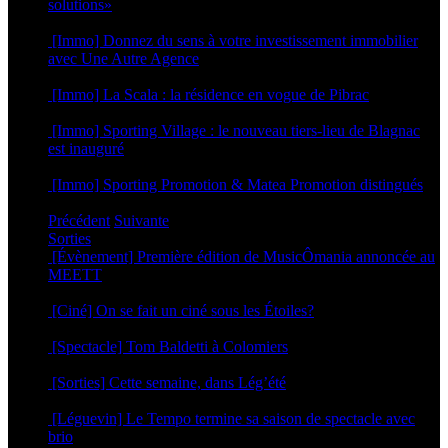
solutions»
23 septembre 2024
[Immo] Donnez du sens à votre investissement immobilier
avec Une Autre Agence
29 novembre 2023
[Immo] La Scala : la résidence en vogue de Pibrac
21 avril 2023
[Immo] Sporting Village : le nouveau tiers-lieu de Blagnac
est inauguré
18 octobre 2022
[Immo] Sporting Promotion & Matea Promotion distingués
23 septembre 2022
Précédent
Suivante
Sorties
[Évènement] Première édition de MusicÔmania annoncée au
MEETT
29 juillet 2026
[Ciné] On se fait un ciné sous les Étoiles?
23 juillet 2026
[Spectacle] Tom Baldetti à Colomiers
23 juillet 2026
[Sorties] Cette semaine, dans Lég’été
15 juillet 2026
[Léguevin] Le Tempo termine sa saison de spectacle avec
brio