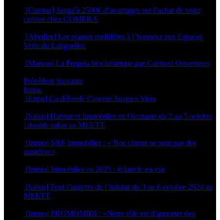
15 mars 2022
[Cuisine] Jusqu’à 2500€ d’avantages sur l’achat de votre
cuisine chez COMERA
14 mars 2022
[Abeilles] Les plantes mellifères à l’honneur aux Espaces
Verts du Languedoc
14 mars 2022
[Maison] La Pergola bioclimatique par Capitoul Ouvertures
24 février 2022
Précédent
Suivante
Immo
[Expo] Ça déborde Caserne Jacques Vion
25 juin 2026
[Salon] Habitat et Immobilier en Occitanie du 2 au 5 octobre
: double salon au MEETT
26 septembre 2025
[Immo] S&F Immobilier : « Nos clients ne sont pas des
numéros »
30 juin 2025
[Immo] Immobilier en 2025 : éclaircie en vue
8 janvier 2025
[Salon] Tout l’univers de l’habitat du 3 au 6 octobre 2024 au
MEETT
26 septembre 2024
[Immo] PROMOMIDI : «Notre rôle est d’apporter des