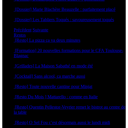
4 mai 2026
[Dossier] Marie Blachère Beauzelle : parfaitement placé
30 avril 2026
[Dossier] Les Tabliers Toqués : savoureusement toqués
29 avril 2026
Précédent
Suivante
Restos
[Resto] La pizza ça va deux minutes
2 juillet 2026
[Formation] 20 nouvelles formations pour le CFA Toulouse-
Blagnac
19 juin 2026
[Grillades] La Maison Sabathé en mode été
17 juin 2026
[Cocktail] Sans alcool, ça marche aussi
16 juin 2026
[Resto] Toute nouvelle cantine pour Minjat
11 juin 2026
[Resto Du Mois ] Mattarello : comme en Italie
8 juin 2026
[Resto] Quentin Pellestor-Veyrier remet le bistrot au centre de
la table
3 juin 2026
[Resto] O Sel Fou c’est désormais aussi le lundi midi
30 avril 2026