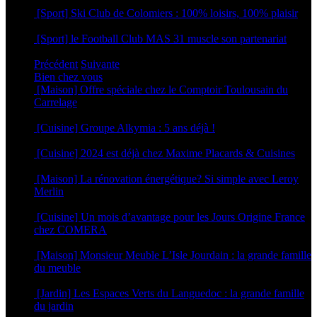
12 mars 2026
[Sport] Ski Club de Colomiers : 100% loisirs, 100% plaisir
9 mars 2026
[Sport] le Football Club MAS 31 muscle son partenariat
5 mars 2026
Précédent
Suivante
Bien chez vous
[Maison] Offre spéciale chez le Comptoir Toulousain du
Carrelage
4 juin 2025
[Cuisine] Groupe Alkymia : 5 ans déjà !
9 avril 2025
[Cuisine] 2024 est déjà chez Maxime Placards & Cuisines
28 novembre 2023
[Maison] La rénovation énergétique? Si simple avec Leroy
Merlin
6 septembre 2023
[Cuisine] Un mois d’avantage pour les Jours Origine France
chez COMERA
2 mars 2023
[Maison] Monsieur Meuble L’Isle Jourdain : la grande famille
du meuble
25 août 2022
[Jardin] Les Espaces Verts du Languedoc : la grande famille
du jardin