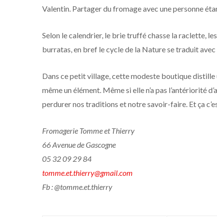
Valentin. Partager du fromage avec une personne éta
Selon le calendrier, le brie truffé chasse la raclette, 
burratas, en bref le cycle de la Nature se traduit av
Dans ce petit village, cette modeste boutique distille 
même un élément. Même si elle n’a pas l’antériorité d’
perdurer nos traditions et notre savoir-faire. Et ça c’es
Fromagerie Tomme et Thierry
66 Avenue de Gascogne
05 32 09 29 84
tomme.et.thierry@gmail.com
Fb : @tomme.et.thierry