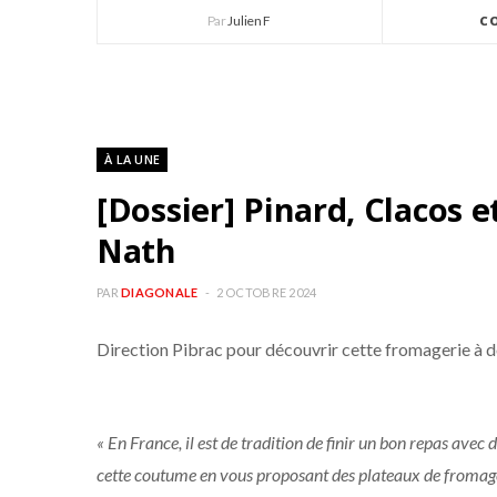
Par
Julien F
C
À LA UNE
[Dossier] Pinard, Clacos 
Nath
PAR
DIAGONALE
2 OCTOBRE 2024
Direction Pibrac pour découvrir cette fromagerie à d
« En France, il est de tradition de finir un bon repas av
cette coutume en vous proposant des plateaux de fromage