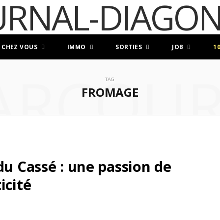
 CHEZ VOUS
IMMO
SORTIES
JOB
1
ARCOUR
TAG
FROMAGE
du Cassé : une passion de
icité