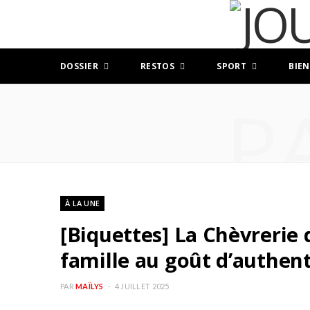
DOSSIER
RESTOS
SPORT
BIEN
P
À LA UNE
[Biquettes] La Chèvrerie 
famille au goût d’authent
PAR
MAÏLYS
4 JUILLET 2025