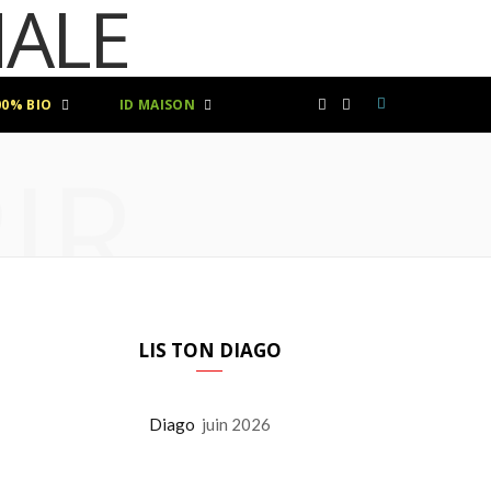
00% BIO
ID MAISON
F
I
IR
a
n
c
s
e
t
b
a
LIS TON DIAGO
o
g
Diago
juin 2026
o
r