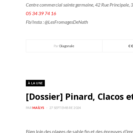
Centre commercial sainte germaine, 42 Rue Principale,
05 34 39 74 16
Fb/Insta : @LesFromagesDeNath
Par
Diagonale
C
À LA UNE
[Dossier] Pinard, Clacos 
PAR
MAÏLYS
27 SEPTEMBRE 2024
Bien loin des plages de sable fin et des épreuves d’im