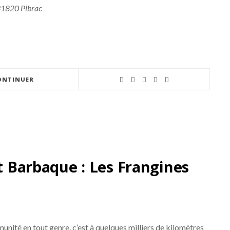
 31820 Pibrac
ONTINUER
et Barbaque : Les Frangines
munité en tout genre, c’est à quelques milliers de kilomètres