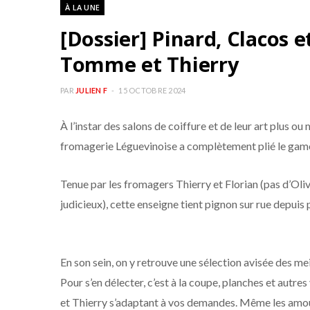
À LA UNE
[Dossier] Pinard, Clacos 
Tomme et Thierry
PAR
JULIEN F
15 OCTOBRE 2024
À l’instar des salons de coiffure et de leur art plus o
fromagerie Léguevinoise a complètement plié le gam
Tenue par les fromagers Thierry et Florian (pas d’Oliv
judicieux), cette enseigne tient pignon sur rue depui
En son sein, on y retrouve une sélection avisée des mei
Pour s’en délecter, c’est à la coupe, planches et aut
et Thierry s’adaptant à vos demandes. Même les amour