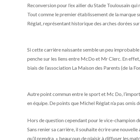
Reconversion pour l’ex ailier du Stade Toulousain qu
Tout comme le premier établissement de la marque sur
Réglat, représentant historique des arches dorées sur l
Si cette carrière naissante semble un peu improbable 
penche sur les liens entre McDo et Mr Clerc. En effet, 
biais de l’association La Maison des Parents (de la F
Autre point commun entre le sport et Mc Do, l’importa
en équipe. De points que Michel Réglat n’a pas omis de
Hors de question cependant pour le vice-champion d
Sans renier sa carrière, il souhaite écrire une nouvell
qu’il prendra » beaucoup de plaisir à diffuser les matc