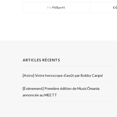
Par
Phillipe M.
C
ARTICLES RÉCENTS
[Astro] Votre horoscope d’août par Bobby Cargol
[Évènement] Première édition de MusicÔmania
annoncée au MEETT