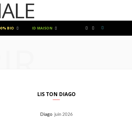
00% BIO
ID MAISON
F
I
IR
a
n
c
s
e
t
b
a
LIS TON DIAGO
o
g
Diago
juin 2026
o
r