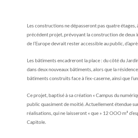
Les constructions ne dépasseront pas quatre étages, à
précédent projet, prévoyant la construction de deux i
de l’Europe devrait rester accessible au public, d’apr
Les bâtiments encadreront la place : du côté du Jardin
dans deux nouveaux bâtiments, alors que la résidence 
bâtiments construits face à l’ex-caserne, ainsi que l’u
Ce projet, baptisé à sa création « Campus du numérique
public quasiment de moitié. Actuellement étendue sur 
réalisations, qui ne laisseront « que » 12 OOO m
²
d’es
Capitole.