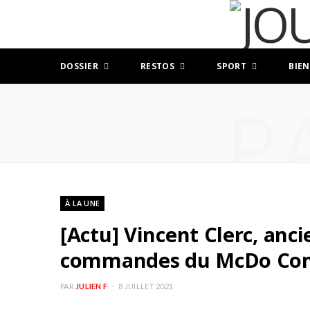
DOSSIER
RESTOS
SPORT
BIEN
P
À LA UNE
[Actu] Vincent Clerc, anc
commandes du McDo Co
PAR
JULIEN F
8 JUILLET 2021