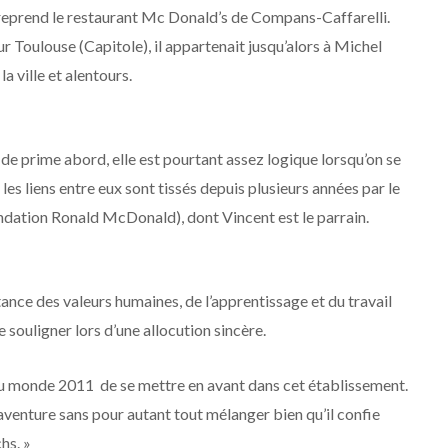
i reprend le restaurant Mc Donald’s de Compans-Caffarelli.
 Toulouse (Capitole), il appartenait jusqu’alors à Michel
a ville et alentours.
de prime abord, elle est pourtant assez logique lorsqu’on se
les liens entre eux sont tissés depuis plusieurs années par le
ondation Ronald McDonald), dont Vincent est le parrain.
nce des valeurs humaines, de l’apprentissage et du travail
 souligner lors d’une allocution sincère.
u monde 2011 de se mettre en avant dans cet établissement.
e aventure sans pour autant tout mélanger bien qu’il confie
hs. »