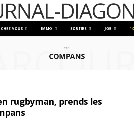
 CHEZ VOUS
IMMO
SORTIES
JOB
1
ARCOUR
TAG
COMPANS
ien rugbyman, prends les
mpans