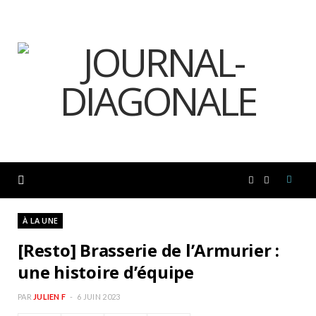
F
I
a
n
À LA UNE
[Resto] Brasserie de l’Armurier :
c
s
une histoire d’équipe
e
t
PAR
JULIEN F
6 JUIN 2023