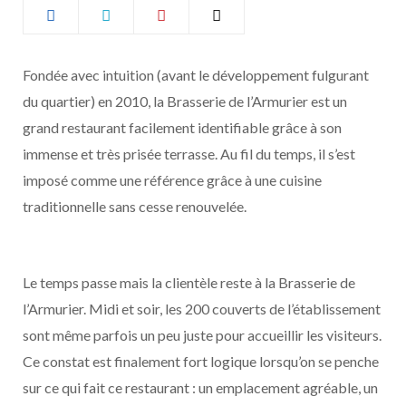
b
a
o
g
Fondée avec intuition (avant le développement fulgurant
du quartier) en 2010, la Brasserie de l’Armurier est un
o
r
grand restaurant facilement identifiable grâce à son
k
a
immense et très prisée terrasse. Au fil du temps, il s’est
imposé comme une référence grâce à une cuisine
m
traditionnelle sans cesse renouvelée.
Le temps passe mais la clientèle reste à la Brasserie de
l’Armurier. Midi et soir, les 200 couverts de l’établissement
sont même parfois un peu juste pour accueillir les visiteurs.
Ce constat est finalement fort logique lorsqu’on se penche
sur ce qui fait ce restaurant : un emplacement agréable, un